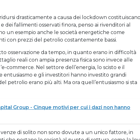
ridursi drasticamente a causa dei lockdown costituiscan
dei fallimenti osservati finora, penso ai rivenditori al
ono un esempio anche le società energetiche come
ti con prezzi del petrolio costantemente bassi.
tto osservazione da tempo, in quanto erano in difficoltà
ttaglio reali con ampia presenza fisica sono invece alle
e-commerce. Nel settore dell’energia, lo scisto e il
 entusiasmo e gli investitori hanno investito grandi
del petrolio erano più alti. Ma ora quell’entusiasmo si sta
tal Group - Cinque motivi per cui i dazi non hanno
lvenze di solito non sono dovute a un unico fattore, in
 che portano le società al punto di rottura, come la lev