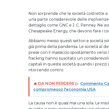
Non sorprende che le società costrette a 
una parte considerevole delle insolvenze e 
dettaglio come GNC e J. C. Penney. Ne s
Chesapeake Energy, che devono fare i con
Abbiamo messo questi settori e società so
già prima della pandemia. Le società al de
prese con il massiccio spostamento verso l’
fracking hanno suscitato un considerevole
capitali in queste società quando i prezzi 
ritorcendo contro.
🔥 DA NON PERDERE ▷
Commento Capi
compromesso l'economia USA
La causa non è quasi mai una sola. Le inso
quanto vi sono generalmente vari elementi