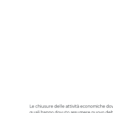
Le chiusure delle attività economiche do
quali hanno dovuto assumere nuovo debito,