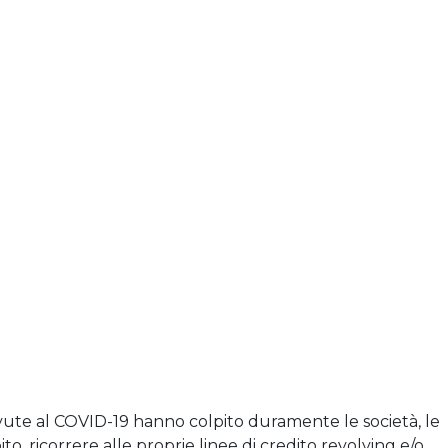
vute al COVID-19 hanno colpito duramente le società, le
 ricorrere alle proprie linee di credito revolving e/o