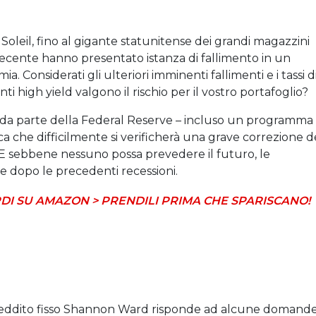
oleil, fino al gigante statunitense dei grandi magazzini
ecente hanno presentato istanza di fallimento in un
 Considerati gli ulteriori imminenti fallimenti e i tassi d
ti high yield valgono il rischio per il vostro portafoglio?
a da parte della Federal Reserve – incluso un programma
dica che difficilmente si verificherà una grave correzione d
E sebbene nessuno possa prevedere il futuro, le
e dopo le precedenti recessioni.
DI SU AMAZON > PRENDILI PRIMA CHE SPARISCANO!
 a reddito fisso Shannon Ward risponde ad alcune domand