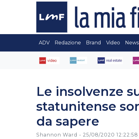
ADV
Redazione
Brand
Video
News
Le insolvenze su
statunitense son
da sapere
Shannon Ward -
25/08/2020 12:22:58