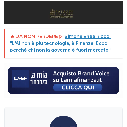
🔥 DA NON PERDERE ▷
Simone Enea Riccò:
"L'AI non è più tecnologia, è Finanza. Ecco
perché chi non la governa è fuori mercato."