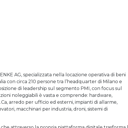
NKE AG, specializzata nella locazione operativa di beni
alia con circa 210 persone tra l’headquarter di Milano e
osizione di leadership sul segmento PMI, con focus sul
zioni noleggiabili è vasta e comprende: hardware,
a, arredo per ufficio ed esterni, impianti di allarme,
levatori, macchinari per industria, droni, sistemi di
 che attraverso la propria piattaforma digitale trasforma 