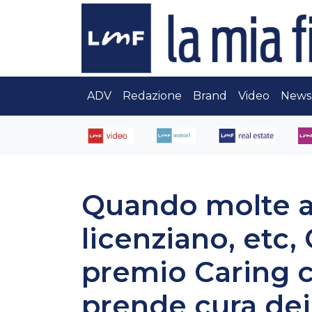
ADV
Redazione
Brand
Video
News
Quando molte a
licenziano, etc,
premio Caring 
prende cura dei 