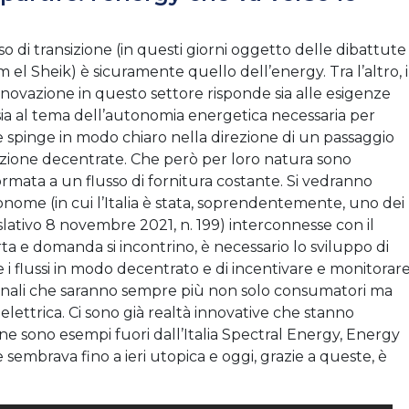
o di transizione (in questi giorni oggetto delle dibattute
 el Sheik) è sicuramente quello dell’energy. Tra l’altro, 
’innovazione in questo settore risponde sia alle esigenze
, sia al tema dell’autonomia energetica necessaria per
one spinge in modo chiaro nella direzione di un passaggio
duzione decentrate. Che però per loro natura sono
mata a un flusso di fornitura costante. Si vedranno
ome (in cui l’Italia è stata, soprendentemente, uno dei
islativo 8 novembre 2021, n. 199) interconnesse con il
rta e domanda si incontrino, è necessario lo sviluppo di
e i flussi in modo decentrato e di incentivare e monitorar
finali che saranno sempre più non solo consumatori ma
elettrica. Ci sono già realtà innovative che stanno
ne sono esempi fuori dall’Italia Spectral Energy, Energy
embrava fino a ieri utopica e oggi, grazie a queste, è