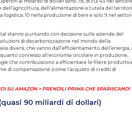
riori al miliardo di dollari sono 78, di cui 43 nel settor
e dell’agricoltura, dell’alimentazione e tutela del territori
a logistica; 10 nella produzione di beni e solo 9 nel setto
pital stanno puntando con decisione sulle aziende del
soluzioni di decarbonizzazione nel mondo della
ss diversi, che vanno dall’efficientamento dell’energia, 
tto quanto connesso all’economia circolare in produzione,
logie che contribuiscono a efficientare le filiere produttiv
orme di compensazione (come l’acquisto di crediti di
DI SU AMAZON > PRENDILI PRIMA CHE SPARISCANO!
quasi 90 miliardi di dollari)