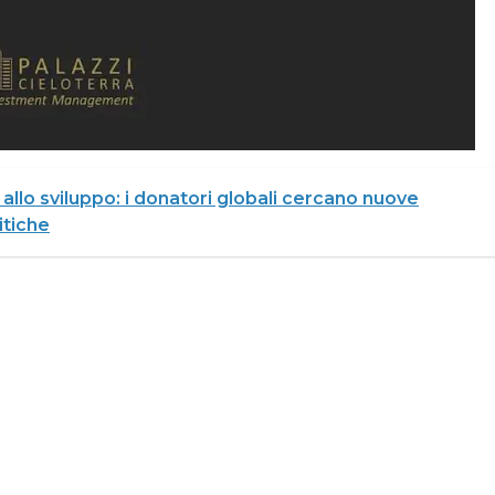
llo sviluppo: i donatori globali cercano nuove
itiche