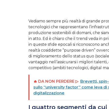
Vediamo sempre più realtà di grande prosp
tecnologici che rappresentano l’infrastrut
produzione sostenibili di domani, che siano
in atto. Ed è chiaro che il trend veda in pri
in queste sfide epocali si riconoscono anch
realtà cosiddette “purpose driven” ovvero
di miglioramento dello status quo (socia
vantaggio nell’assicurarsi i migliori talenti
competitivo (ambiti tecnologici, digital mar
🔥 DA NON PERDERE ▷
Brevetti, spin-
sullo “university factor” come leva di s
digitalizzazione
I quattro segmenti da cui p