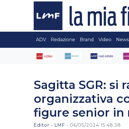
ADV
Redazione
Brand
Video
News
Sagitta SGR: si r
organizzativa co
figure senior in
Editor - LMF
-
06/05/2024 15:48:38