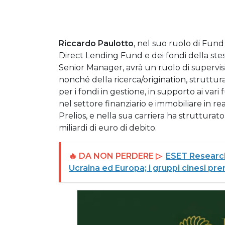
Riccardo Paulotto
, nel suo ruolo di Fun
Direct Lending Fund e dei fondi della ste
Senior Manager, avrà un ruolo di supervisi
nonché della ricerca/origination, struttu
per i fondi in gestione, in supporto ai va
nel settore finanziario e immobiliare in 
Prelios, e nella sua carriera ha strutturat
miliardi di euro di debito.
🔥 DA NON PERDERE ▷
ESET Research
Ucraina ed Europa; i gruppi cinesi pre