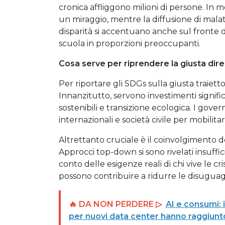
cronica affliggono milioni di persone. In mo
un miraggio, mentre la diffusione di malat
disparità si accentuano anche sul fronte 
scuola in proporzioni preoccupanti.
Cosa serve per riprendere la giusta dir
Per riportare gli SDGs sulla giusta traiett
Innanzitutto, servono investimenti significat
sostenibili e transizione ecologica. I gove
internazionali e società civile per mobilit
Altrettanto cruciale è il coinvolgimento de
Approcci top-down si sono rivelati insuffic
conto delle esigenze reali di chi vive le cri
possono contribuire a ridurre le disuguagl
🔥 DA NON PERDERE ▷
AI e consumi: 
per nuovi data center hanno raggiunto 