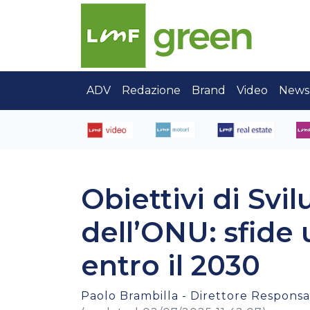
ADV
Redazione
Brand
Video
News
Obiettivi di Svi
dell’ONU: sfide 
entro il 2030
Paolo Brambilla - Direttore Responsab