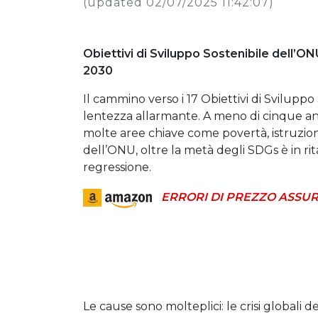
(updated 02/07/2025 11:42:07)
Obiettivi di Sviluppo Sostenibile dell’ONU
2030
Il cammino verso i 17 Obiettivi di Svilupp
lentezza allarmante. A meno di cinque ann
molte aree chiave come povertà, istruzion
dell’ONU, oltre la metà degli SDGs è in ri
regressione.
ERRORI DI PREZZO ASSUR
Le cause sono molteplici: le crisi globali d