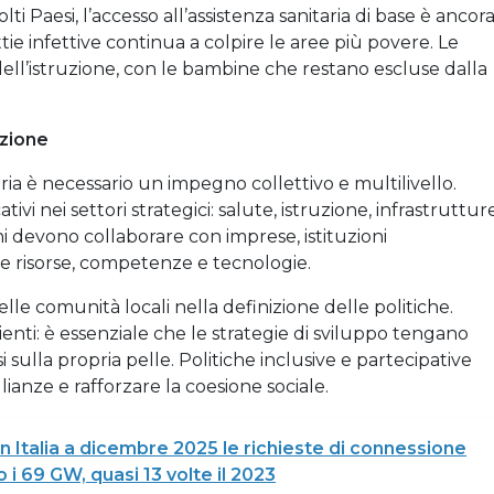
lti Paesi, l’accesso all’assistenza sanitaria di base è ancor
tie infettive continua a colpire le aree più povere. Le
dell’istruzione, con le bambine che restano escluse dalla
ezione
oria è necessario un impegno collettivo e multilivello.
ivi nei settori strategici: salute, istruzione, infrastruttur
rni devono collaborare con imprese, istituzioni
are risorse, competenze e tecnologie.
lle comunità locali nella definizione delle politiche.
ienti: è essenziale che le strategie di sviluppo tengano
si sulla propria pelle. Politiche inclusive e partecipative
ianze e rafforzare la coesione sociale.
in Italia a dicembre 2025 le richieste di connessione
i 69 GW, quasi 13 volte il 2023