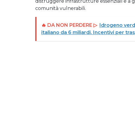
distruggere infrastrutture essenziali e a g
comunità vulnerabili.
🔥 DA NON PERDERE ▷
Idrogeno verd
italiano da 6 miliardi. Incentivi per tra