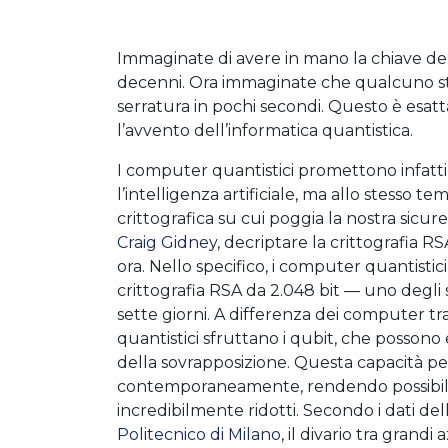
Immaginate di avere in mano la chiave dell
decenni. Ora immaginate che qualcuno st
serratura in pochi secondi. Questo è esa
l’avvento dell’informatica quantistica.
I computer quantistici promettono infatti 
l’intelligenza artificiale, ma allo stesso 
crittografica su cui poggia la nostra sicur
Craig Gidney
, decriptare la crittografia R
ora. Nello specifico, i computer quantistic
crittografia RSA da 2.048 bit — uno degli 
sette giorni. A differenza dei computer tradi
quantistici sfruttano i qubit, che possono 
della sovrapposizione. Questa capacità per
contemporaneamente, rendendo possibile 
incredibilmente ridotti. Secondo i dati dell
Politecnico di Milano
, il divario tra grandi