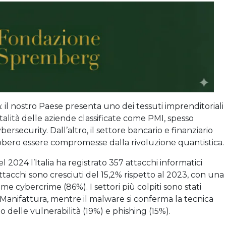
ta: il nostro Paese presenta uno dei tessuti imprenditoriali
alità delle aziende classificate come PMI, spesso
bersecurity. Dall’altro, il settore bancario e finanziario
ebbero essere compromesse dalla rivoluzione quantistica.
nel 2024 l’Italia ha registrato 357 attacchi informatici
 attacchi sono cresciuti del 15,2% rispetto al 2023, con una
ome cybercrime (86%). I settori più colpiti sono stati
anifattura, mentre il malware si conferma la tecnica
delle vulnerabilità (19%) e phishing (15%).