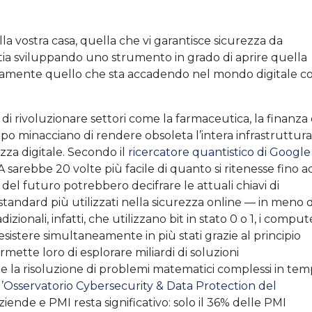
a vostra casa, quella che vi garantisce sicurezza da
ia sviluppando uno strumento in grado di aprire quella
ttamente quello che sta accadendo nel mondo digitale c
di rivoluzionare settori come la farmaceutica, la finanza
tempo minacciano di rendere obsoleta l’intera infrastruttura
ezza digitale. Secondo il
ricercatore quantistico di Google
SA sarebbe 20 volte più facile di quanto si ritenesse fino a
i del futuro potrebbero decifrare le attuali chiavi di
standard più utilizzati nella sicurezza online — in meno d
zionali, infatti, che utilizzano bit in stato 0 o 1, i comput
esistere simultaneamente in più stati grazie al principio
mette loro di esplorare miliardi di soluzioni
la risoluzione di problemi matematici complessi in tem
’
Osservatorio Cybersecurity & Data Protection del
 aziende e PMI resta significativo: solo il 36% delle PMI