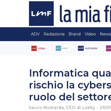
ADV
Redazione
Brand
Video
News
Informatica qua
rischio la cybers
ruolo del settor
Sauro Mostarda, CEO di Lokky -
29/09