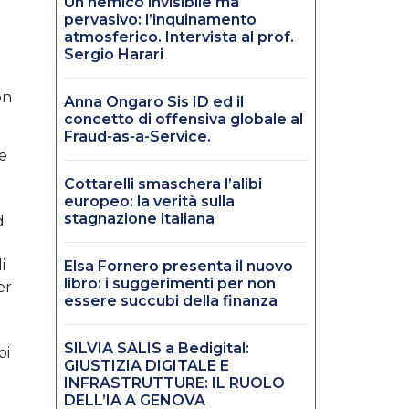
Un nemico invisibile ma
pervasivo: l’inquinamento
atmosferico. Intervista al prof.
Sergio Harari
on
Anna Ongaro Sis ID ed il
concetto di offensiva globale al
Fraud-as-a-Service.
 e
Cottarelli smaschera l’alibi
europeo: la verità sulla
stagnazione italiana
d
i
Elsa Fornero presenta il nuovo
libro: i suggerimenti per non
er
essere succubi della finanza
SILVIA SALIS a Bedigital:
pi
GIUSTIZIA DIGITALE E
INFRASTRUTTURE: IL RUOLO
DELL’IA A GENOVA