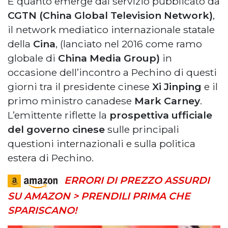
È quanto emerge dal servizio pubblicato da
CGTN
(China Global Television Network)
,
il network mediatico internazionale statale
della
Cina
, (lanciato nel 2016 come ramo
globale di
China Media Group)
in
occasione dell’incontro a Pechino di questi
giorni tra il presidente cinese
Xi Jinping
e il
primo ministro canadese
Mark Carney
.
L’emittente riflette la
prospettiva ufficiale
del governo cinese
sulle principali
questioni internazionali e sulla politica
estera di Pechino.
ERRORI DI PREZZO ASSURDI
SU AMAZON > PRENDILI PRIMA CHE
SPARISCANO!