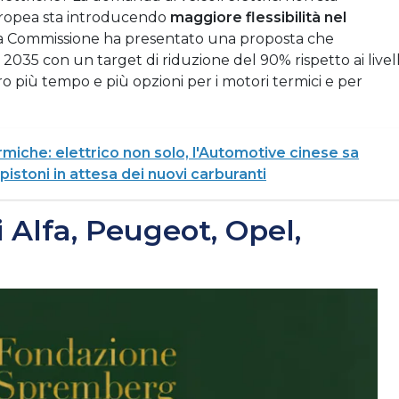
uropea sta introducendo
maggiore flessibilità nel
a Commissione ha presentato una proposta che
l 2035 con un target di riduzione del 90% rispetto ai livell
o più tempo e più opzioni per i motori termici e per
rmiche: elettrico non solo, l'Automotive cinese sa
stoni in attesa dei nuovi carburanti
i Alfa, Peugeot, Opel,