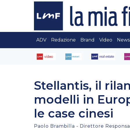
ADV
Redazione
Brand
Video
News
Stellantis, il ril
modelli in Europ
le case cinesi
Paolo Brambilla - Direttore Responsab