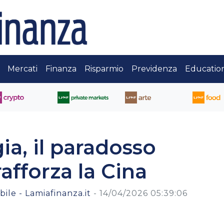
Mercati
Finanza
Risparmio
Previdenza
Educatio
ia, il paradosso
rafforza la Cina
ile - Lamiafinanza.it
-
14/04/2026 05:39:06