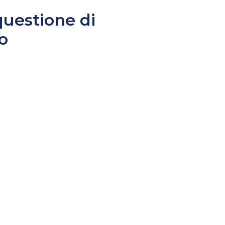
questione di
o