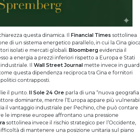
hiarezza questa dinamica. Il
Financial Times
sottolinea
ne di un sistema energetico parallelo, in cui la Cina gioc
i isolati e mercati globali.
Bloomberg
evidenzia il
so a energia a prezzi inferiori rispetto a Europa e Stati
 industriale. Il
Wall Street Journal
mette invece in guard
 come questa dipendenza reciproca tra Cina e fornitori
olitici contrapposti.
lie il punto.
Il Sole 24 Ore
parla di una “nuova geografia
 attore dominante, mentre l’Europa appare più vulnerabi
ia il vantaggio industriale per Pechino, che può contare
tre le imprese europee affrontano una pressione
ra
sottolinea invece il rischio strategico per l’Occidente,
 difficoltà di mantenere una posizione unitaria sul piano