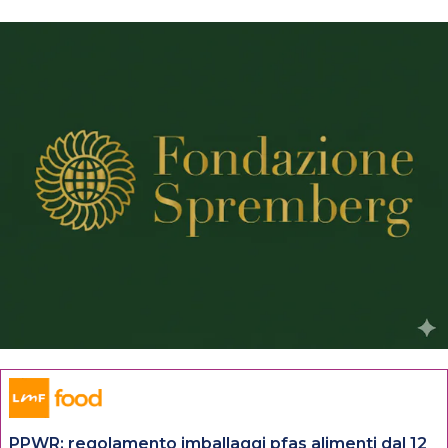
PPWR: regolamento imballaggi pfas alimenti dal 12