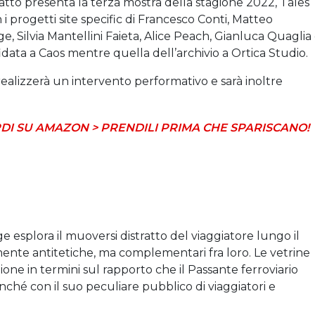
o_atto presenta la terza mostra della stagione 2022, Tales
 progetti site specific di Francesco Conti, Matteo
 Silvia Mantellini Faieta, Alice Peach, Gianluca Quaglia
idata a Caos mentre quella dell’archivio a Ortica Studio.
ealizzerà un intervento performativo e sarà inoltre
DI SU AMAZON > PRENDILI PRIMA CHE SPARISCANO!
 esplora il muoversi distratto del viaggiatore lungo il
ente antitetiche, ma complementari fra loro. Le vetrine
ne in termini sul rapporto che il Passante ferroviario
nché con il suo peculiare pubblico di viaggiatori e