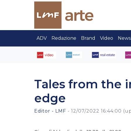
ADV
Redazione
Brand
Video
News
Tales from the 
edge
Editor - LMF
-
12/07/2022 16:44:00
(u