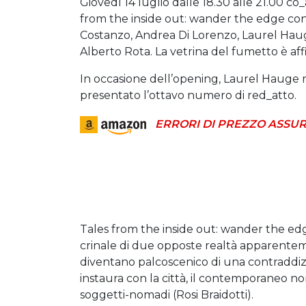
Giovedì 14 luglio dalle 18.30 alle 21.00 c
from the inside out: wander the edge con i
Costanzo, Andrea Di Lorenzo, Laurel Hauge,
Alberto Rota. La vetrina del fumetto è aff
In occasione dell’opening, Laurel Hauge r
presentato l’ottavo numero di red_atto.
ERRORI DI PREZZO ASSUR
Tales from the inside out: wander the edge
crinale di due opposte realtà apparentem
diventano palcoscenico di una contraddizio
instaura con la città, il contemporaneo no
soggetti-nomadi (Rosi Braidotti).