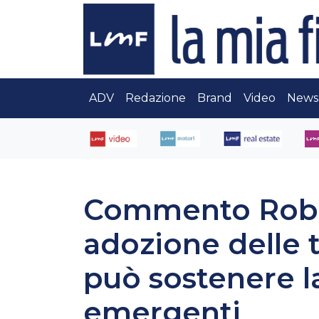
ADV
Redazione
Brand
Video
News
Commento Robec
adozione delle 
può sostenere l
emergenti