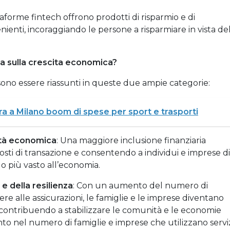
ttaforme fintech offrono prodotti di risparmio e di
enienti, incoraggiando le persone a risparmiare in vista de
ria sulla crescita economica?
sono essere riassunti in queste due ampie categorie:
ra a Milano boom di spese per sport e trasporti
vità economica
: Una maggiore inclusione finanziaria
costi di transazione e consentendo a individui e imprese di
do più vasto all’economia.
e della resilienza
: Con un aumento del numero di
re alle assicurazioni, le famiglie e le imprese diventano
 contribuendo a stabilizzare le comunità e le economie
mento nel numero di famiglie e imprese che utilizzano servi