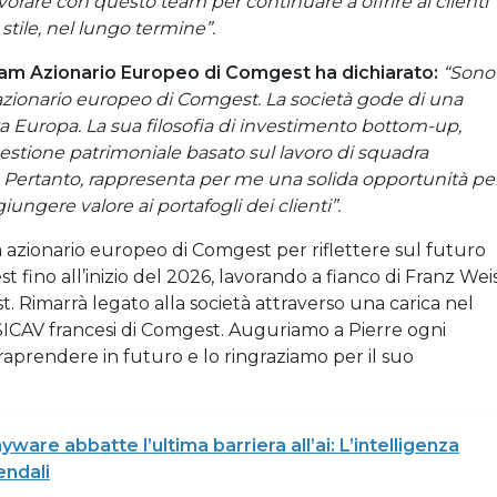
vorare con questo team per continuare a offrire ai clienti
 stile, nel lungo termine”.
am Azionario Europeo di Comgest ha dichiarato:
“Sono
 azionario europeo di Comgest. La società gode di una
a Europa. La sua filosofia di investimento bottom-up,
a gestione patrimoniale basato sul lavoro di squadra
. Pertanto, rappresenta per me una solida opportunità pe
iungere valore ai portafogli dei clienti”.
am azionario europeo di Comgest per riflettere sul futuro
t fino all’inizio del 2026, lavorando a fianco di Franz Weis
. Rimarrà legato alla società attraverso una carica nel
 SICAV francesi di Comgest. Auguriamo a Pierre ogni
traprendere in futuro e lo ringraziamo per il suo
ware abbatte l’ultima barriera all’ai: L’intelligenza
endali