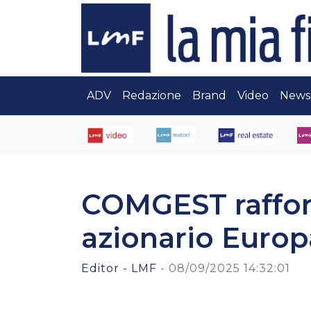
ADV
Redazione
Brand
Video
News
COMGEST rafforz
azionario Europ
Editor - LMF
-
08/09/2025 14:32:01