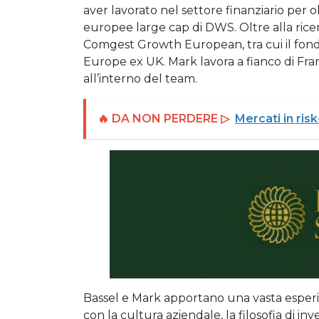
aver lavorato nel settore finanziario per o
europee large cap di DWS. Oltre alla ricer
Comgest Growth European, tra cui il fo
Europe ex UK. Mark lavora a fianco di Fran
all’interno del team.
🔥 DA NON PERDERE ▷
Mercati in ris
Bassel e Mark apportano una vasta esper
con la cultura aziendale, la filosofia di i