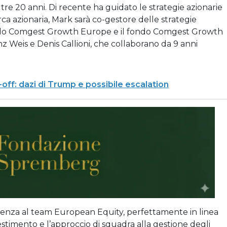
ltre 20 anni. Di recente ha guidato le strategie azionarie
ca azionaria, Mark sarà co-gestore delle strategie
ndo Comgest Growth Europe e il fondo Comgest Growth
z Weis e Denis Callioni, che collaborano da 9 anni
k-off: dazi di Trump e possibile escalation
ienza al team European Equity, perfettamente in linea
nvestimento e l’approccio di squadra alla gestione degli