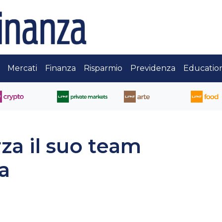
Mercati
Finanza
Risparmio
Previdenza
Educatio
a il suo team
a