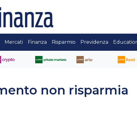
Mercati
Finanza
Risparmio
Previdenza
Educatio
amento non risparmia