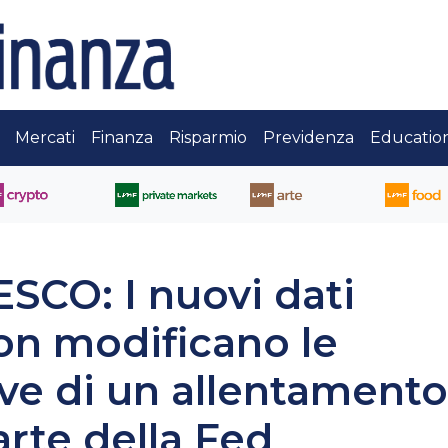
Mercati
Finanza
Risparmio
Previdenza
Educatio
CO: I nuovi dati
non modificano le
ive di un allentamento
rte della Fed