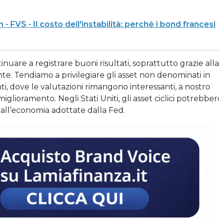
- FVS - Il costo dell'instabilità: perché i bond francesi
nuare a registrare buoni risultati, soprattutto grazie alla
e. Tendiamo a privilegiare gli asset non denominati in
ti, dove le valutazioni rimangono interessanti, a nostro
miglioramento. Negli Stati Uniti, gli asset ciclici potrebber
 all’economia adottate dalla Fed.