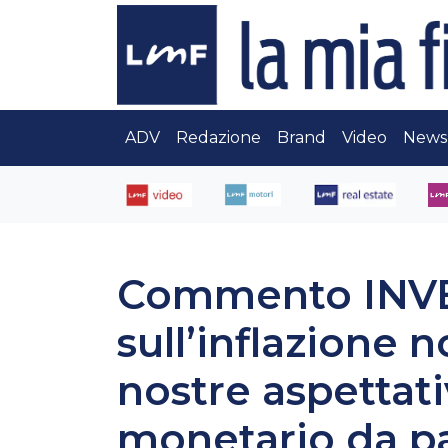
ADV
Redazione
Brand
Video
News
Commento INVES
sull’inflazione 
nostre aspettat
monetario da pa