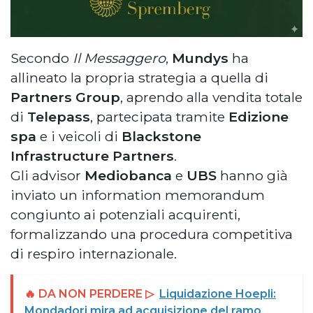
Secondo
Il Messaggero
,
Mundys
ha
allineato la propria strategia a quella di
Partners Group
, aprendo alla vendita totale
di
Telepass
, partecipata tramite
Edizione
spa
e i veicoli di
Blackstone
Infrastructure Partners
.
Gli advisor
Mediobanca
e
UBS
hanno già
inviato un information memorandum
congiunto ai potenziali acquirenti,
formalizzando una procedura competitiva
di respiro internazionale.
🔥 DA NON PERDERE ▷
Liquidazione Hoepli:
Mondadori mira ad acquisizione del ramo