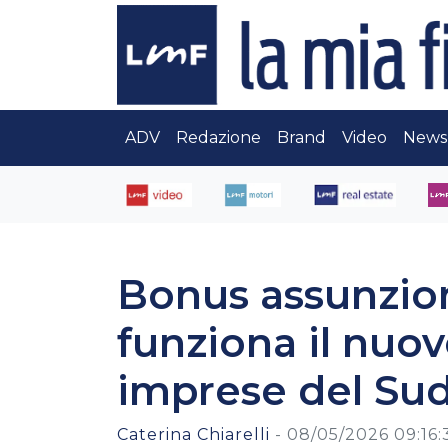
ADV
Redazione
Brand
Video
News
Bonus assunzio
funziona il nuov
imprese del Su
Caterina Chiarelli
-
08/05/2026 09:16: