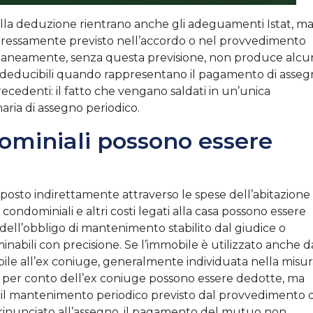
lla deduzione rientrano anche gli adeguamenti Istat, m
pressamente previsto nell’accordo o nel provvedimento
ntaneamente, senza questa previsione, non produce alcu
ano deducibili quando rappresentano il pagamento di asseg
recedenti: il fatto che vengano saldati in un’unica
aria di assegno periodico.
dominiali possono essere
posto indirettamente attraverso le spese dell’abitazione
 condominiali e altri costi legati alla casa possono essere
dell’obbligo di mantenimento stabilito dal giudice o
minabili con precisione. Se l’immobile è utilizzato anche d
eribile all’ex coniuge, generalmente individuata nella misu
 per conto dell’ex coniuge possono essere dedotte, ma
o il mantenimento periodico previsto dal provvedimento d
a rinunciato all’assegno, il pagamento del mutuo non