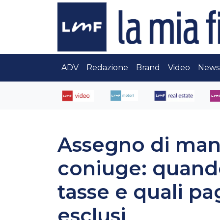
ADV
Redazione
Brand
Video
News
Assegno di man
coniuge: quando
tasse e quali p
esclusi