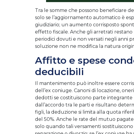
Tra le somme che possono beneficiare de
solo se l’aggiornamento automatico è es
giudiziario; un aumento corrisposto spo
effetto fiscale. Anche gli arretrati rest
periodici dovuti e non versati negli anni p
soluzione non ne modifica la natura origin
Affitto e spese con
deducibili
Il mantenimento può inoltre essere corris
dell’ex coniuge. Canoni di locazione, oneri
dedotti se costituiscono parte integrante 
dall’accordo tra le parti e risultano deter
figli, la deduzione si limita alla quota rif
del 50%. Anche le rate del mutuo pagate
solo quando tali versamenti sostituiscon
separazione o divorzio: se l’ex coniuge h