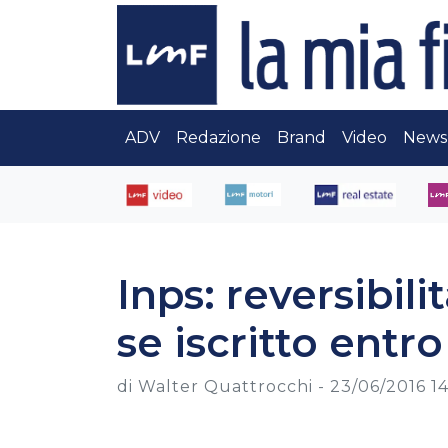
ADV
Redazione
Brand
Video
News
Inps: reversibili
se iscritto entro
di Walter Quattrocchi -
23/06/2016 14