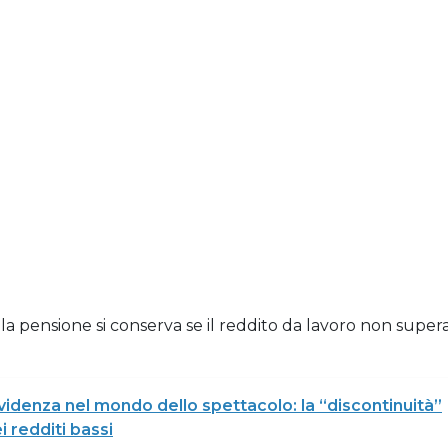
alla pensione si conserva se il reddito da lavoro non super
idenza nel mondo dello spettacolo: la “discontinuità”
i redditi bassi