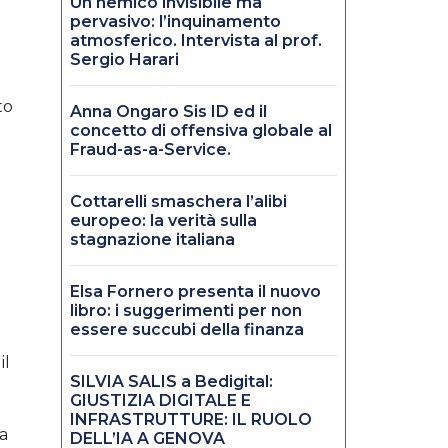
Un nemico invisibile ma
pervasivo: l’inquinamento
atmosferico. Intervista al prof.
Sergio Harari
to
Anna Ongaro Sis ID ed il
concetto di offensiva globale al
Fraud-as-a-Service.
Cottarelli smaschera l’alibi
europeo: la verità sulla
stagnazione italiana
Elsa Fornero presenta il nuovo
libro: i suggerimenti per non
essere succubi della finanza
il
SILVIA SALIS a Bedigital:
GIUSTIZIA DIGITALE E
INFRASTRUTTURE: IL RUOLO
ia
DELL’IA A GENOVA