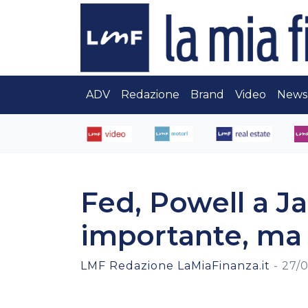
ADV
Redazione
Brand
Video
News
Fed, Powell a J
importante, ma 
LMF Redazione LaMiaFinanza.it
-
27/0