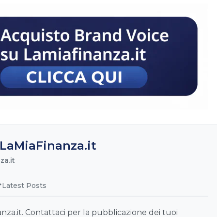
LaMiaFinanza.it
a.it
Latest Posts
a.it. Contattaci per la pubblicazione dei tuoi