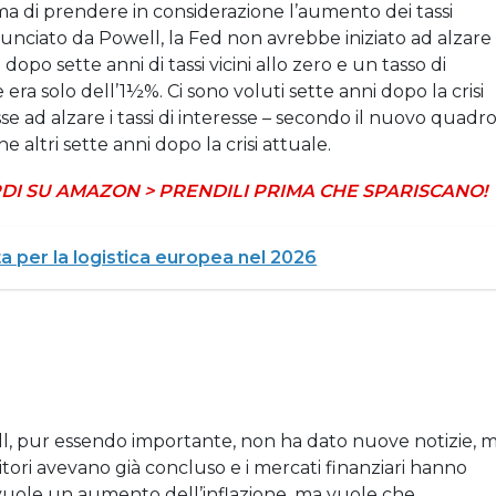
ima di prendere in considerazione l’aumento dei tassi
nciato da Powell, la Fed non avrebbe iniziato ad alzare 
opo sette anni di tassi vicini allo zero e un tasso di
era solo dell’1½%. Ci sono voluti sette anni dopo la crisi
sse ad alzare i tassi di interesse – secondo il nuovo quadr
 altri sette anni dopo la crisi attuale.
DI SU AMAZON > PRENDILI PRIMA CHE SPARISCANO!
a per la logistica europea nel 2026
ll, pur essendo importante, non ha dato nuove notizie, 
stitori avevano già concluso e i mercati finanziari hanno
vuole un aumento dell’inflazione, ma vuole che