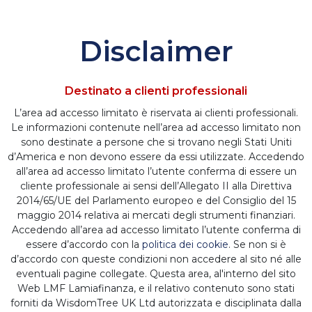
Disclaimer
NAVIGA LE CATEGORIE
Destinato a clienti professionali
L’area ad accesso limitato è riservata ai clienti professionali.
NAVIGA I TEMI
Le informazioni contenute nell’area ad accesso limitato non
sono destinate a persone che si trovano negli Stati Uniti
d’America e non devono essere da essi utilizzate. Accedendo
all’area ad accesso limitato l’utente conferma di essere un
WisdomTree –
cliente professionale ai sensi dell’Allegato II alla Direttiva
2014/65/UE del Parlamento europeo e del Consiglio del 15
What’s hot – 02 Jul
maggio 2014 relativa ai mercati degli strumenti finanziari.
Accedendo all’area ad accesso limitato l’utente conferma di
essere d’accordo con la
politica dei cookie
. Se non si è
2021 – Industrial
d’accordo con queste condizioni non accedere al sito né alle
eventuali pagine collegate. Questa area, al'interno del sito
Metals
Web LMF Lamiafinanza, e il relativo contenuto sono stati
forniti da WisdomTree UK Ltd autorizzata e disciplinata dalla