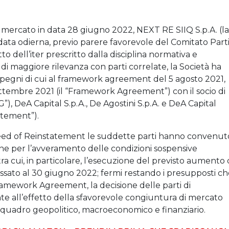
mercato in data 28 giugno 2022, NEXT RE SIIQ S.p.A. (la
data odierna, previo parere favorevole del Comitato Part
to dell’iter prescritto dalla disciplina normativa e
 di maggiore rilevanza con parti correlate, la Società ha
mpegni di cui al framework agreement del 5 agosto 2021,
ttembre 2021 (il “Framework Agreement”) con il socio di
), DeA Capital S.p.A., De Agostini S.p.A. e DeA Capital
atement”).
l Deed of Reinstatement le suddette parti hanno convenut
ine per l’avveramento delle condizioni sospensive
cui, in particolare, l’esecuzione del previsto aumento 
ssato al 30 giugno 2022; fermi restando i presupposti ch
ramework Agreement, la decisione delle parti di
nte all’effetto della sfavorevole congiuntura di mercato
el quadro geopolitico, macroeconomico e finanziario.