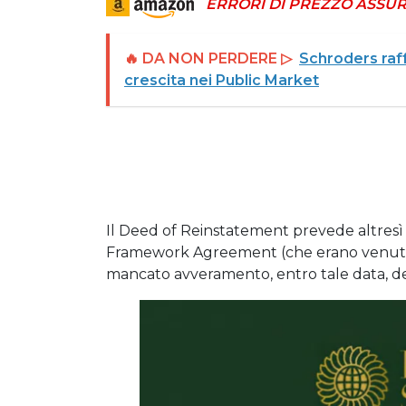
ERRORI DI PREZZO ASSUR
🔥 DA NON PERDERE ▷
Schroders raff
crescita nei Public Market
Il Deed of Reinstatement prevede altresì i
Framework Agreement (che erano venute 
mancato avveramento, entro tale data, del