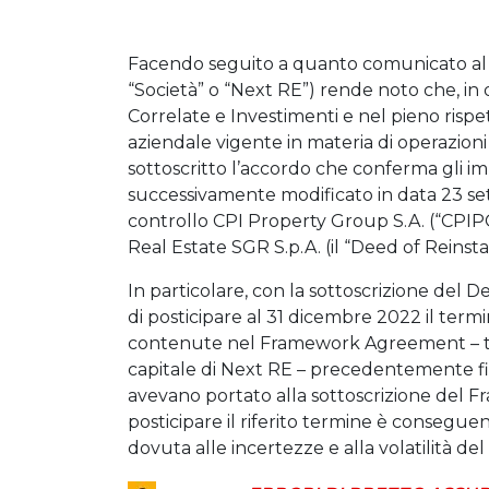
Facendo seguito a quanto comunicato al 
“Società” o “Next RE”) rende noto che, in 
Correlate e Investimenti e nel pieno rispet
aziendale vigente in materia di operazioni
sottoscritto l’accordo che conferma gli i
successivamente modificato in data 23 se
controllo CPI Property Group S.A. (“CPIPG”
Real Estate SGR S.p.A. (il “Deed of Reinst
In particolare, con la sottoscrizione de
di posticipare al 31 dicembre 2022 il term
contenute nel Framework Agreement – tra 
capitale di Next RE – precedentemente fi
avevano portato alla sottoscrizione del F
posticipare il riferito termine è consegue
dovuta alle incertezze e alla volatilità d