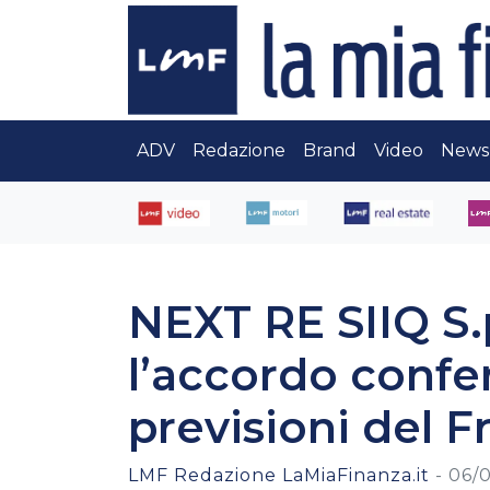
ADV
Redazione
Brand
Video
News
NEXT RE SIIQ S.p
l’accordo confe
previsioni del
LMF Redazione LaMiaFinanza.it
-
06/0