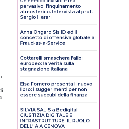
Un nemico invisibile ma
pervasivo: l’inquinamento
atmosferico. Intervista al prof.
Sergio Harari
i
Anna Ongaro Sis ID ed il
concetto di offensiva globale al
Fraud-as-a-Service.
Cottarelli smaschera l’alibi
europeo: la verità sulla
stagnazione italiana
o
Elsa Fornero presenta il nuovo
libro: i suggerimenti per non
di
essere succubi della finanza
e
SILVIA SALIS a Bedigital:
GIUSTIZIA DIGITALE E
INFRASTRUTTURE: IL RUOLO
DELL’IA A GENOVA