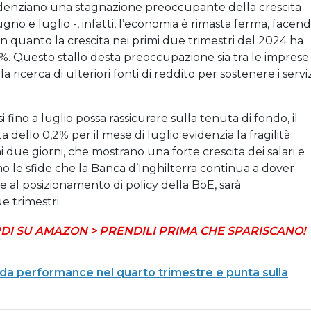
videnziano una stagnazione preoccupante della crescita
no e luglio -, infatti, l’economia è rimasta ferma, facen
in quanto la crescita nei primi due trimestri del 2024 ha
6%. Questo stallo desta preoccupazione sia tra le imprese
 ricerca di ulteriori fonti di reddito per sostenere i serviz
 fino a luglio possa rassicurare sulla tenuta di fondo, il
a dello 0,2% per il mese di luglio evidenzia la fragilità
mi due giorni, che mostrano una forte crescita dei salari e
o le sfide che la Banca d’Inghilterra continua a dover
me al posizionamento di policy della BoE, sarà
e trimestri.
DI SU AMAZON > PRENDILI PRIMA CHE SPARISCANO!
ida performance nel quarto trimestre e punta sulla