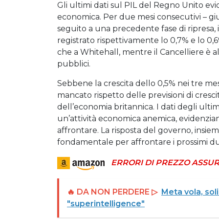
Gli ultimi dati sul PIL del Regno Unito e
economica. Per due mesi consecutivi – giug
seguito a una precedente fase di ripresa, 
registrato rispettivamente lo 0,7% e lo 0,
che a Whitehall, mentre il Cancelliere è alla
pubblici.
Sebbene la crescita dello 0,5% nei tre mesi
mancato rispetto delle previsioni di crescit
dell’economia britannica. I dati degli ulti
un’attività economica anemica, evidenzian
affrontare. La risposta del governo, insie
fondamentale per affrontare i prossimi du
ERRORI DI PREZZO ASSUR
🔥 DA NON PERDERE ▷
Meta vola, sol
"superintelligence"