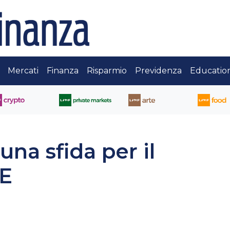
Mercati
Finanza
Risparmio
Previdenza
Educatio
 una sfida per il
oE