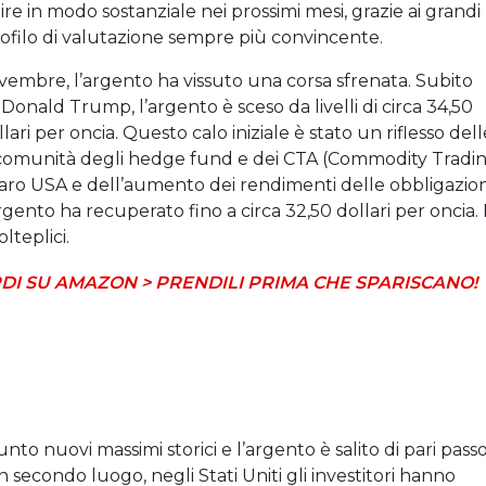
ire in modo sostanziale nei prossimi mesi, grazie ai grandi
rofilo di valutazione sempre più convincente.
ovembre, l’argento ha vissuto una corsa sfrenata. Subito
Donald Trump, l’argento è sceso da livelli di circa 34,50
lari per oncia. Questo calo iniziale è stato un riflesso dell
la comunità degli hedge fund e dei CTA (Commodity Tradi
laro USA e dell’aumento dei rendimenti delle obbligazion
rgento ha recuperato fino a circa 32,50 dollari per oncia. 
lteplici.
DI SU AMAZON > PRENDILI PRIMA CHE SPARISCANO!
nto nuovi massimi storici e l’argento è salito di pari passo
 In secondo luogo, negli Stati Uniti gli investitori hanno