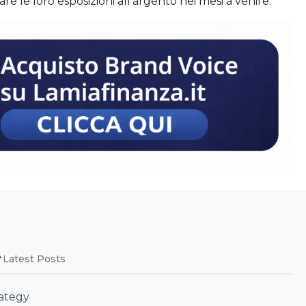
are le loro esposizioni all’argento nei mesi a venire.
Latest Posts
rategy