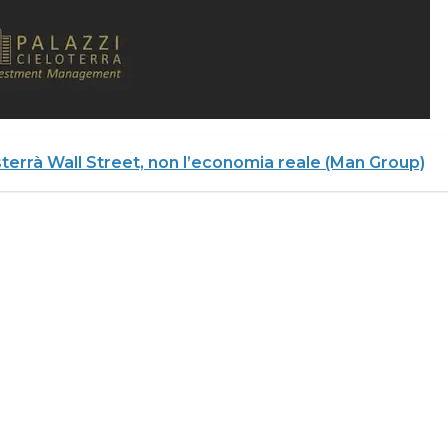
sterrà Wall Street, non l’economia reale (Man Group)