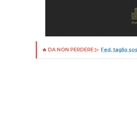
🔥 DA NON PERDERE ▷
Fed, taglio so