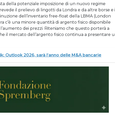
vista della potenziale imposizione di un nuovo regime
evede il prelievo di lingotti da Londra e da altre borse e i
minuzione dell’inventario free-float della LBMA (London
ra c’è una minore quantità di argento fisico disponibile
 all’aumento dei prezzi. Riteniamo che questo porterà a
che il mercato dell’argento fisico continua a presentare 
k: Outlook 2026, sarà l’anno delle M&A bancarie