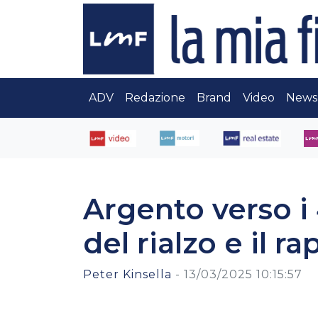
ADV
Redazione
Brand
Video
News
Argento verso i 
del rialzo e il r
Peter Kinsella
-
13/03/2025 10:15:57