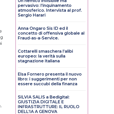
Un nemico invisibile ma
pervasivo: l’inquinamento
atmosferico. Intervista al prof.
Sergio Harari
Anna Ongaro Sis ID ed il
e
concetto di offensiva globale al
ng
Fraud-as-a-Service.
i
I
Cottarelli smaschera l’alibi
europeo: la verità sulla
stagnazione italiana
Elsa Fornero presenta il nuovo
libro: i suggerimenti per non
essere succubi della finanza
SILVIA SALIS a Bedigital:
GIUSTIZIA DIGITALE E
,
INFRASTRUTTURE: IL RUOLO
DELL’IA A GENOVA