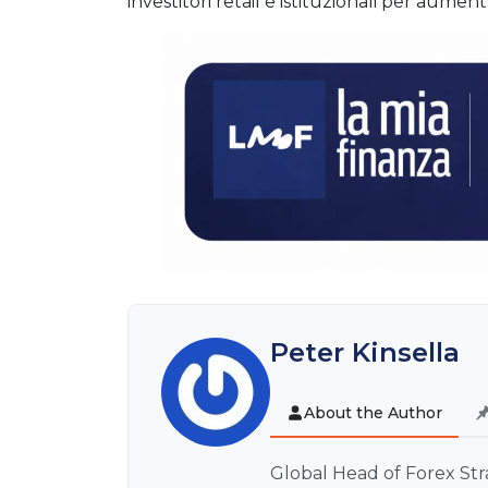
investitori retail e istituzionali per aument
Peter Kinsella
About the Author
Global Head of Forex St