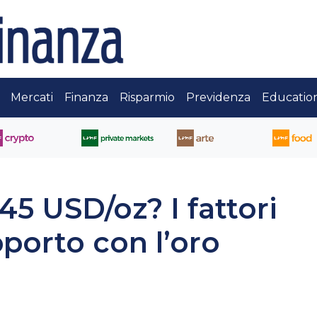
Mercati
Finanza
Risparmio
Previdenza
Educatio
45 USD/oz? I fattori
apporto con l’oro