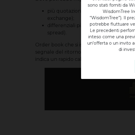
sono stati forniti da 
più quotazioni su piattaforme regol
WisdomTree Irel
“WisdomTree”). Il pre
exchange);
potrebbe fluttuare ve
differenziali più ridotti farebbero di
Le precedenti perform
spread).
inteso come una previs
un'offerta o un invito 
Order book che si ispessiscono e differenz
di inve
segnale del ritorno dei capitali. Al contra
indica un rapido calo della propensione al 