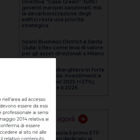
Direttiva “Case Green”: tutti i
governi europei sanzionati, ma
la decarbonizzazione degli
edifici resta una priorità
strategica
Spark Business District a Santa
Giulia: il flex come leva di valore
per gli asset direzionali a Milano
Immobiliare alberghiero in forte
crescita in italia: investimenti a
2,35 miliardi nel 2025 (+27%),
positivo anche il 2026
e nell’area ad accesso
 devono essere da essi
 professionale ai sensi
maggio 2014 relativa ai
 conferma di essere
cedere al sito né alle
CoinShares lancia il primo ETF
il relativo contenuto
UCITS europeo dedicato al