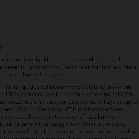
o
Una maggiore liquidità riduce la volatilità, attira gli
e, creando un circolo virtuoso che alimenta i rialzi. Ma la
, esacerbando i ribassi e il panico.
i FTX, la liquidità del bitcoin è precipitata: la profondità
re il 50%, toccando livelli che non si vedevano dal 2018.
ei prezzi, ma un indicatore precoce della fuga di capital
rrivato il 2024. Il lancio degli ETP (exchange-traded
a cambiato le carte in tavola. Gli afflussi hanno
lumi, ma anche una maggiore profondità dei book,
tturale della qualità del mercato. Non si è trattato di un