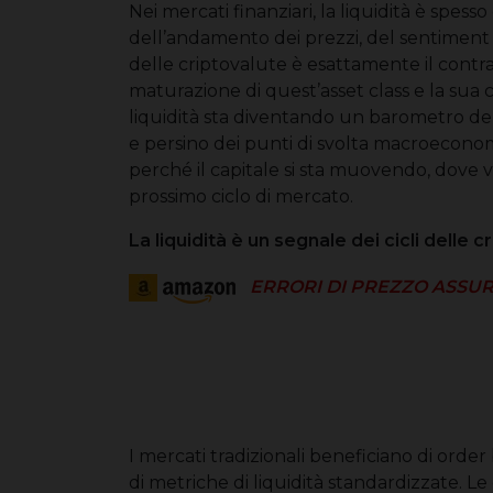
Nei mercati finanziari, la liquidità è spes
dell’andamento dei prezzi, del sentiment 
delle criptovalute è esattamente il contrari
maturazione di quest’asset class e la sua c
liquidità sta diventando un barometro dell
e persino dei punti di svolta macroeconomi
perché il capitale si sta muovendo, dove v
prossimo ciclo di mercato.
La liquidità è un segnale dei cicli delle c
ERRORI DI PREZZO ASSUR
I mercati tradizionali beneficiano di ord
di metriche di liquidità standardizzate. L