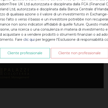
WisdomTree UK Ltd autorizzata e disciplinata dalla FCA (Financial 
amentate ne aumenterebbero l’accessibilità (punti di
and Ltd, autorizzata e disciplinata dalla Banca Centrale d’Irlanda
zzo di qualsiasi azione o il valore di un investimento in Exchang
rso l'alto o verso il basso e un investitore potrebbe non recupera
minuire ulteriormente i costi di esecuzione (punti di
ance non sono indicatori affidabili di quelle future. Questo mat
ione, una ricerca o una consulenza in materia di investimento e
ad acquistare o a vendere prodotti o strumenti finanziari o ad adot
iali che si restringono rappresentano spesso il primo
stimento. Fare
clic qui
per leggere l'Esclusione di responsabilità c
rio, l’esaurimento della liquidità è un segnale d’allarme c
rischio.
Cliente professionale
Cliente non professionale