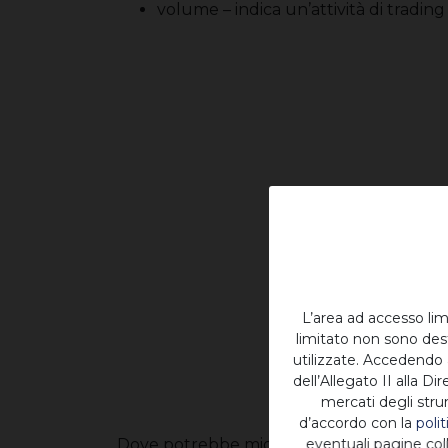
volume – indica un’attività di trading
L’area ad accesso lim
limitato non sono des
utilizzate. Accedendo 
dell’Allegato II alla 
mercati degli stru
d’accordo con la
poli
Dove potrebbe migliorare il bitcoin:
eventuali pagine col