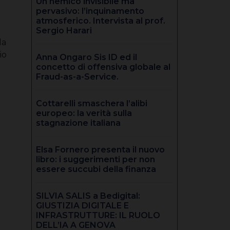
Un nemico invisibile ma
pervasivo: l’inquinamento
atmosferico. Intervista al prof.
Sergio Harari
la
io
Anna Ongaro Sis ID ed il
concetto di offensiva globale al
Fraud-as-a-Service.
Cottarelli smaschera l’alibi
europeo: la verità sulla
stagnazione italiana
Elsa Fornero presenta il nuovo
libro: i suggerimenti per non
essere succubi della finanza
SILVIA SALIS a Bedigital:
GIUSTIZIA DIGITALE E
INFRASTRUTTURE: IL RUOLO
DELL’IA A GENOVA