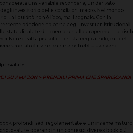
so considerata una variabile secondaria, un derivato
degli investitori o delle condizioni macro. Nel mondo
o. La liquidità non è l’eco, ma il segnale. Con la
rescente adozione da parte degli investitori istituzionali, 
o stato di salute del mercato, della propensione al risch
ci. Non si tratta più solo di chi sta negoziando, ma del
iene scontato il rischio e come potrebbe evolversi il
riptovalute
DI SU AMAZON > PRENDILI PRIMA CHE SPARISCANO!
er book profondi, sedi regolamentate e un insieme maturo
e criptovalute operano in un contesto diverso: book più