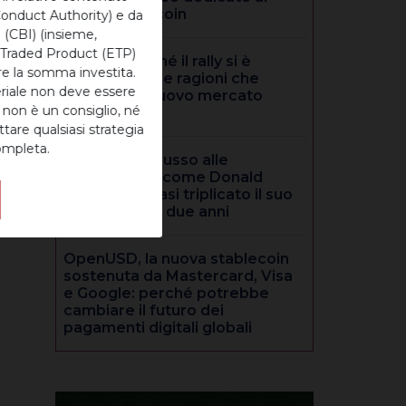
mining di Bitcoin
Conduct Authority) e da
 (CBI) (insieme,
e-Traded Product (ETP)
Bitcoin, perché il rally si è
re la somma investita.
fermato: le tre ragioni che
eriale non deve essere
spiegano il nuovo mercato
 non è un consiglio, né
ribassista
tare qualsiasi strategia
ompleta.
he
Dai resort di lusso alle
criptovalute: come Donald
Trump ha quasi triplicato il suo
patrimonio in due anni
OpenUSD, la nuova stablecoin
sostenuta da Mastercard, Visa
e Google: perché potrebbe
cambiare il futuro dei
pagamenti digitali globali