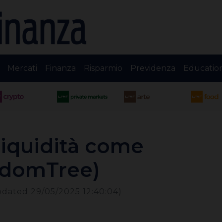
Mercati
Finanza
Risparmio
Previdenza
Educatio
 liquidità come
sdomTree)
pdated 29/05/2025 12:40:04)