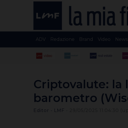
ADV
Redazione
Brand
Video
News
Criptovalute: la
barometro (Wi
Editor - LMF
-
29/05/2025 11:04:30
(u