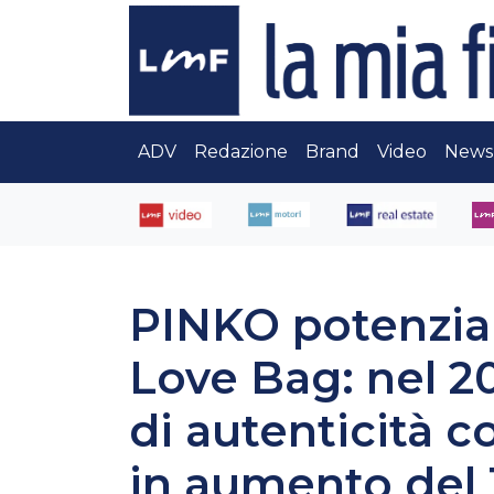
ADV
Redazione
Brand
Video
News
PINKO potenzia 
Love Bag: nel 2
di autenticità c
in aumento del 