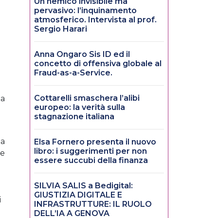
Un nemico invisibile ma
pervasivo: l’inquinamento
atmosferico. Intervista al prof.
Sergio Harari
Anna Ongaro Sis ID ed il
i
concetto di offensiva globale al
Fraud-as-a-Service.
Cottarelli smaschera l’alibi
la
europeo: la verità sulla
stagnazione italiana
da
Elsa Fornero presenta il nuovo
libro: i suggerimenti per non
ve
essere succubi della finanza
SILVIA SALIS a Bedigital:
GIUSTIZIA DIGITALE E
i
INFRASTRUTTURE: IL RUOLO
DELL’IA A GENOVA