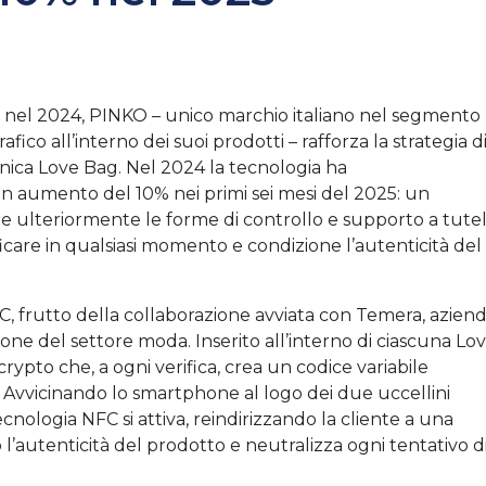
 nel 2024, PINKO – unico marchio italiano nel segmento
fico all’interno dei suoi prodotti – rafforza la strategia d
onica Love Bag. Nel 2024 la tecnologia ha
 un aumento del 10% nei primi sei mesi del 2025: un
are ulteriormente le forme di controllo e supporto a tute
ficare in qualsiasi momento e condizione l’autenticità del
FC, frutto della collaborazione avviata con Temera, azien
zione del settore moda. Inserito all’interno di ciascuna Lo
crypto che, a ogni verifica, crea un codice variabile
 Avvicinando lo smartphone al logo dei due uccellini
ecnologia NFC si attiva, reindirizzando la cliente a una
l’autenticità del prodotto e neutralizza ogni tentativo d