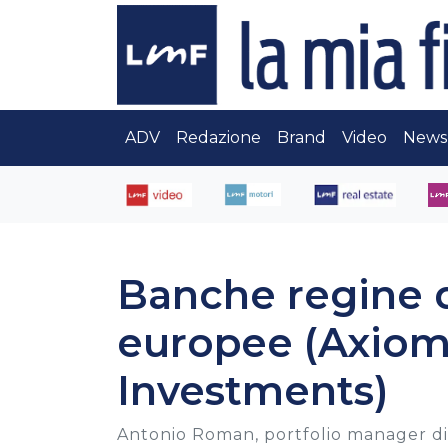
ADV
Redazione
Brand
Video
News
Banche regine d
europee (Axiom 
Investments)
Antonio Roman, portfolio manager di