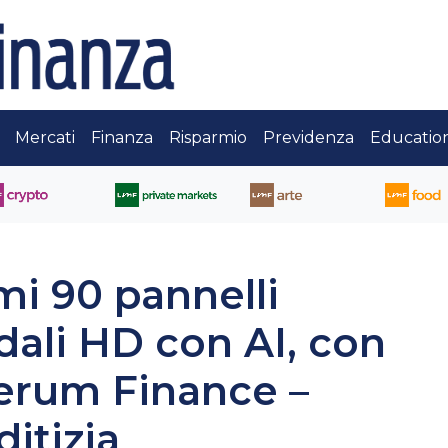
Mercati
Finanza
Risparmio
Previdenza
Educatio
imi 90 pannelli
adali HD con AI, con
Verum Finance –
itizia