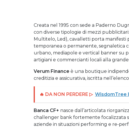
Creata nel 1995 con sede a Paderno Dugna
con diverse tipologie di mezzi pubblicitari: 
Multitelo, Led), cavalletti porta manifesti 
temporanea o permanente, segnaletica com
urbano, mediapole e vertical banner su pali
artigiani e commercianti locali alla grand
Verum Finance
è una boutique indipende
creditizia e assicurativa, iscritta nell’elen
🔥 DA NON PERDERE ▷
WisdomTree la
Banca CF+
nasce dall’articolata riorganiz
challenger bank fortemente focalizzata su
aziende in situazioni performing e re-per