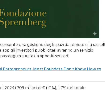
, consente una gestione degli spazi da remoto e la raccol
na app gli investitori pubblicitari avranno un servizio
 passaggi misurata da appositi sensori.
i Entrepreneurs. Most Founders Don’t Know How to
el 2024 i 709 milioni di € (+2%), il 7% del totale.