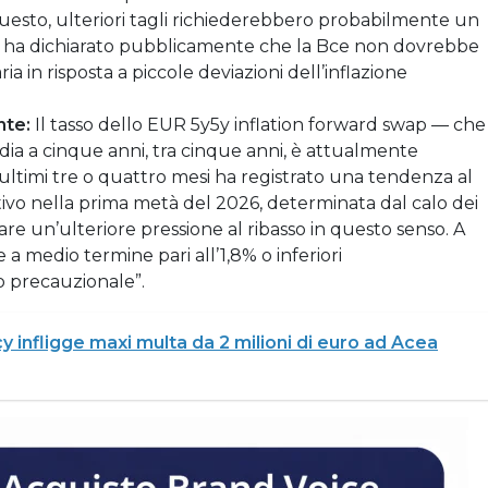
esto, ulteriori tagli richiederebbero probabilmente un
rde ha dichiarato pubblicamente che la Bce non dovrebbe
ia in risposta a piccole deviazioni dell’inflazione
nte:
Il tasso dello EUR 5y5y inflation forward swap — che
media a cinque anni, tra cinque anni, è attualmente
i ultimi tre o quattro mesi ha registrato una tendenza al
iettivo nella prima metà del 2026, determinata dal calo dei
are un’ulteriore pressione al ribasso in questo senso. A
e a medio termine pari all’1,8% o inferiori
o precauzionale”.
y infligge maxi multa da 2 milioni di euro ad Acea