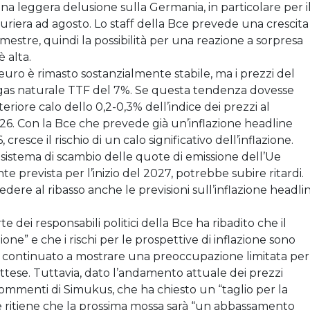
una leggera delusione sulla Germania, in particolare per i
uriera ad agosto. Lo staff della Bce prevede una crescita
imestre, quindi la possibilità per una reazione a sorpresa
 alta.
euro è rimasto sostanzialmente stabile, ma i prezzi del
l gas naturale TTF del 7%. Se questa tendenza dovesse
riore calo dello 0,2-0,3% dell’indice dei prezzi al
. Con la Bce che prevede già un’inflazione headline
resce il rischio di un calo significativo dell’inflazione.
o sistema di scambio delle quote di emissione dell’Ue
e prevista per l’inizio del 2027, potrebbe subire ritardi.
edere al ribasso anche le previsioni sull’inflazione headli
e dei responsabili politici della Bce ha ribadito che il
ne” e che i rischi per le prospettive di inflazione sono
ha continuato a mostrare una preoccupazione limitata per 
e attese. Tuttavia, dato l’andamento attuale dei prezzi
commenti di Simukus, che ha chiesto un “taglio per la
 che ritiene che la prossima mossa sarà “un abbassamento