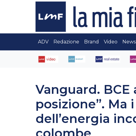
ADV
Redazione
Brand
Video
News
Vanguard. BCE 
posizione”. Ma i
dell’energia in
colombe