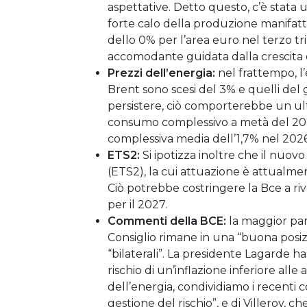
aspettative. Detto questo, c’è stata 
forte calo della produzione manifatt
dello 0% per l’area euro nel terzo tr
accomodante guidata dalla crescita è
Prezzi dell’energia:
nel frattempo, l’
Brent sono scesi del 3% e quelli de
persistere, ciò comporterebbe un ulte
consumo complessivo a metà del 2026
complessiva media dell’1,7% nel 2026, c
ETS2:
Si ipotizza inoltre che il nuov
(ETS2), la cui attuazione è attualment
Ciò potrebbe costringere la Bce a riv
per il 2027.
Commenti della BCE:
la maggior part
Consiglio rimane in una “buona posizio
“bilaterali”. La presidente Lagarde 
rischio di un’inflazione inferiore all
dell’energia, condividiamo i recenti 
gestione del rischio”, e di Villeroy,