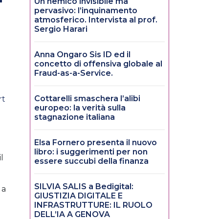
Un nemico invisibile ma
pervasivo: l’inquinamento
atmosferico. Intervista al prof.
Sergio Harari
Anna Ongaro Sis ID ed il
concetto di offensiva globale al
Fraud-as-a-Service.
Cottarelli smaschera l’alibi
rt
europeo: la verità sulla
stagnazione italiana
Elsa Fornero presenta il nuovo
libro: i suggerimenti per non
l
essere succubi della finanza
SILVIA SALIS a Bedigital:
 a
GIUSTIZIA DIGITALE E
INFRASTRUTTURE: IL RUOLO
DELL’IA A GENOVA