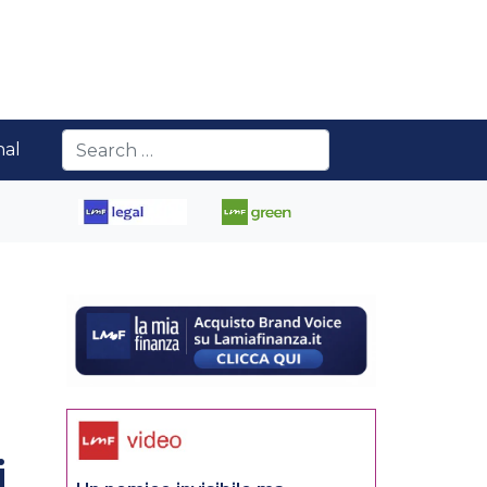
nal
i