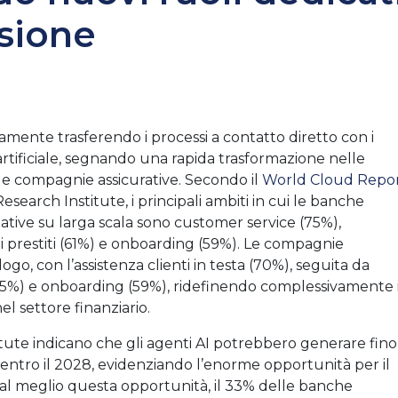
isione
vamente trasferendo i processi a contatto diretto con i
 artificiale, segnando una rapida trasformazione nelle
e e compagnie assicurative. Secondo il
World Cloud Repo
esearch Institute, i principali ambiti in cui le banche
ive su larga scala sono customer service (75%),
ei prestiti (61%) e onboarding (59%). Le compagnie
, con l’assistenza clienti in testa (70%), seguita da
 (65%) e onboarding (59%), ridefinendo complessivamente i
l settore finanziario.
tute indicano che gli agenti AI potrebbero generare fino
o entro il 2028, evidenziando l’enorme opportunità per il
re al meglio questa opportunità, il 33% delle banche