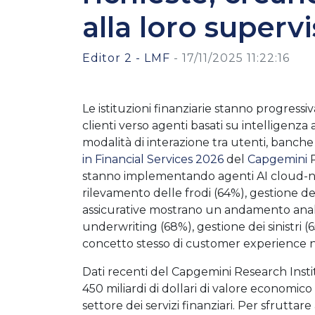
alla loro superv
Editor 2 - LMF
-
17/11/2025 11:22:16
Le istituzioni finanziarie stanno progressi
clienti verso agenti basati su intelligenza
modalità di interazione tra utenti, banch
in Financial Services 2026
del
Capgemini
R
stanno implementando agenti AI cloud-nat
rilevamento delle frodi (64%), gestione d
assicurative mostrano un andamento analogo
underwriting (68%), gestione dei sinistri
concetto stesso di customer experience ne
Dati recenti del Capgemini Research Insti
450 miliardi di dollari di valore economic
settore dei servizi finanziari. Per sfrutta