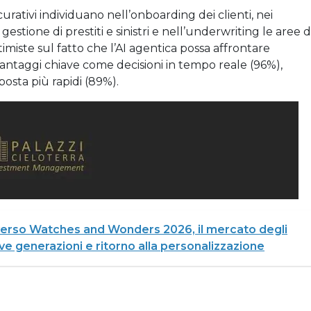
icurativi individuano nell’onboarding dei clienti, nei
 gestione di prestiti e sinistri e nell’underwriting le aree d
imiste sul fatto che l’AI agentica possa affrontare
vantaggi chiave come decisioni in tempo reale (96%),
osta più rapidi (89%).
 verso Watches and Wonders 2026, il mercato degli
ove generazioni e ritorno alla personalizzazione