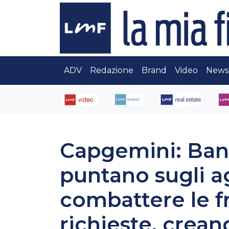
ADV
Redazione
Brand
Video
News
Capgemini: Banc
puntano sugli a
combattere le fr
richieste, crean