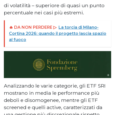
di volatilità – superiore di quasi un punto
percentuale nei casi più estremi.
🔥 DA NON PERDERE ▷
La torcia di Milano-
Cortina 2026: quando il progetto lascia spazio
al fuoco
Analizzando le varie categorie, gli ETF SRI
mostrano in media le performance più
deboli e disomogenee, mentre gli ETF
screened e quelli active, caratterizzati da
una gestione più discrezionale rispetto