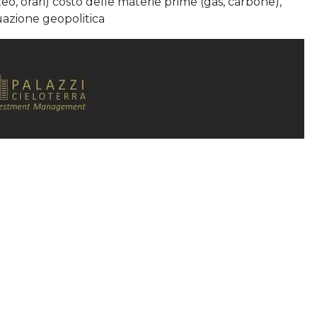
eo, orari) costo delle materie prime (gas, carbone),
ituazione geopolitica