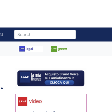
nal
.
d