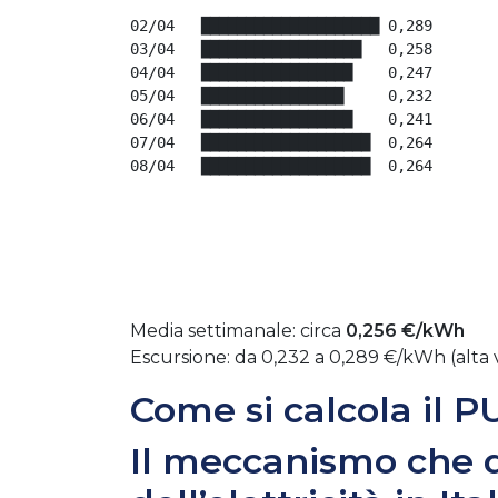
02/04   ████████████████████ 0,289
03/04   ██████████████████   0,258
04/04   █████████████████    0,247
05/04   ████████████████     0,232
06/04   █████████████████    0,241
07/04   ███████████████████  0,264
08/04   ███████████████████  0,264
Media settimanale: circa
0,256 €/kWh
Escursione: da 0,232 a 0,289 €/kWh (alta v
Come si calcola il 
Il meccanismo che d