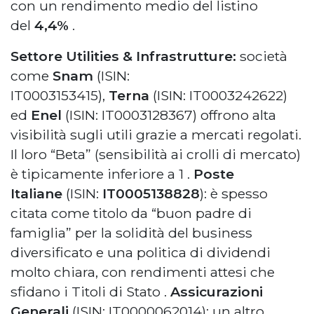
con un rendimento medio del listino
del
4,4%
.
Settore Utilities & Infrastrutture:
società
come
Snam
(ISIN:
IT0003153415),
Terna
(ISIN: IT0003242622)
ed
Enel
(ISIN: IT0003128367) offrono alta
visibilità sugli utili grazie a mercati regolati.
Il loro “Beta” (sensibilità ai crolli di mercato)
è tipicamente inferiore a 1
.
Poste
Italiane
(ISIN:
IT0005138828
): è spesso
citata come titolo da “buon padre di
famiglia” per la solidità del business
diversificato e una politica di dividendi
molto chiara, con rendimenti attesi che
sfidano i Titoli di Stato
.
Assicurazioni
Generali
(ISIN: IT0000062014): un altro