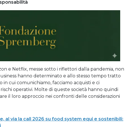
sponsabilità
 e Netflix, messe sotto i riflettori dalla pandemia, non
business hanno determinato e allo stesso tempo tratto
o in cui comunichiamo, facciamo acquisti e ci
rischi operativi. Molte di queste società hanno quindi
tare il loro approccio nei confronti delle considerazioni
, al via la call 2026 su food system equi e sostenibili:
i