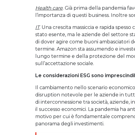
Health care
. Già prima della pandemia favo
l’importanza di questi business. Inoltre s
IT
. Una crescita massiccia e rapida spess
stato esente, ma le aziende del settore s
di dover agire come buoni ambasciatori dell
termine. Amazon sta assumendo e investen
lungo termine e della protezione del mode
sull’accettazione sociale.
Le considerazioni ESG sono imprescindibi
Il cambiamento nello scenario economico
disruption notevole per le aziende in tu
di interconnessione tra società, aziende, in
il successo economici. La pandemia ha antic
motivo per cui è fondamentale comprende
panorama degli investimenti.