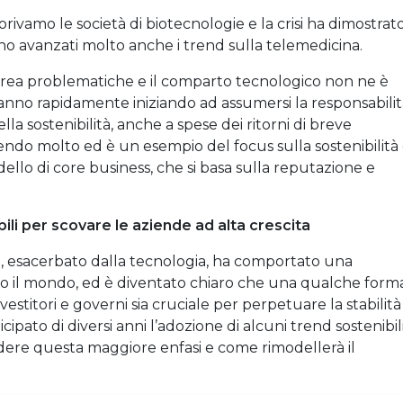
rivamo le società di biotecnologie e la crisi ha dimostrat
ono avanzati molto anche i trend sulla telemedicina.
o crea problematiche e il comparto tecnologico non ne è
tanno rapidamente iniziando ad assumersi la responsabili
a sostenibilità, anche a spese dei ritorni di breve
do molto ed è un esempio del focus sulla sostenibilità 
llo di core business, che si basa sulla reputazione e
li per scovare le aziende ad alta crescita
, esacerbato dalla tecnologia, ha comportato una
tto il mondo, ed è diventato chiaro che una qualche form
vestitori e governi sia cruciale per perpetuare la stabilità
ipato di diversi anni l’adozione di alcuni trend sostenibili
re questa maggiore enfasi e come rimodellerà il