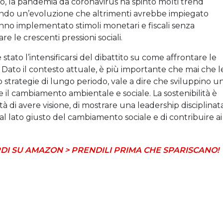
so, la pandemia da coronavirus ha spinto molti trend
erando un’evoluzione che altrimenti avrebbe impiegato
hanno implementato stimoli monetari e fiscali senza
e le crescenti pressioni sociali.
ato l’intensificarsi del dibattito su come affrontare le
 Dato il contesto attuale, è più importante che mai che l
ro strategie di lungo periodo, vale a dire che sviluppino u
re il cambiamento ambientale e sociale. La sostenibilità è
 di avere visione, di mostrare una leadership disciplinat
 dal lato giusto del cambiamento sociale e di contribuire ai
DI SU AMAZON > PRENDILI PRIMA CHE SPARISCANO!