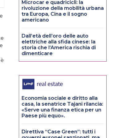
Microcar e quadricicli: la
rivoluzione della mobilità urbana
tra Europa, Cina e il sogno
le
americano
Dall’età dell’oro delle auto
te
elettriche alla sfida cinese: la
ie
storia che l’America rischia di
dimenticare
 è
Economia sociale e diritto alla
casa, la senatrice Tajani rilancia:
«Serve una finanza etica per un
Paese più equo».
Direttiva “Case Green”: tutti i
governi europei sanzionati, ma