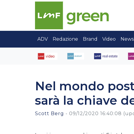
ADV
Redazione
Brand
Video
News
Nel mondo post-C
sarà la chiave d
Scott Berg
-
09/12/2020 16:40:08
(up