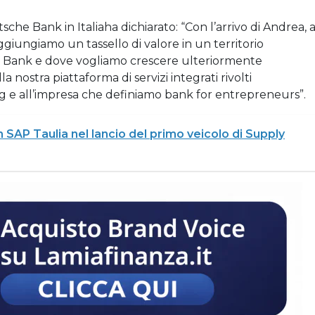
e Bank in Italiaha dichiarato: “Con l’arrivo di Andrea, 
ggiungiamo un tassello di valore in un territorio
 Bank e dove vogliamo crescere ulteriormente
 nostra piattaforma di servizi integrati rivolti
ing e all’impresa che definiamo bank for entrepreneurs”.
n SAP Taulia nel lancio del primo veicolo di Supply