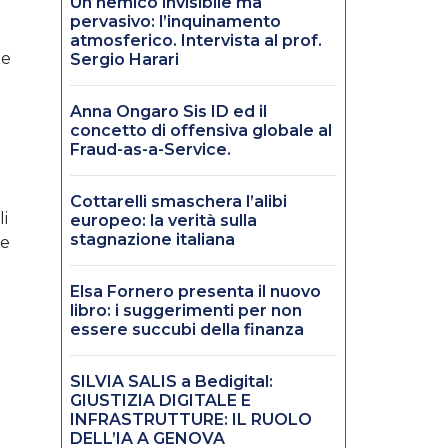
Un nemico invisibile ma
pervasivo: l’inquinamento
atmosferico. Intervista al prof.
te
Sergio Harari
Anna Ongaro Sis ID ed il
concetto di offensiva globale al
Fraud-as-a-Service.
Cottarelli smaschera l’alibi
li
europeo: la verità sulla
stagnazione italiana
 e
Elsa Fornero presenta il nuovo
libro: i suggerimenti per non
essere succubi della finanza
SILVIA SALIS a Bedigital:
GIUSTIZIA DIGITALE E
INFRASTRUTTURE: IL RUOLO
DELL’IA A GENOVA