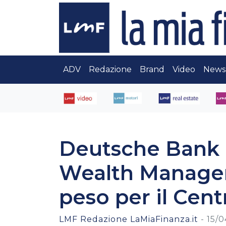
ADV
Redazione
Brand
Video
News
Deutsche Bank 
Wealth Managem
peso per il Cen
LMF Redazione LaMiaFinanza.it
-
15/0