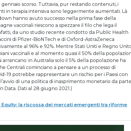
del gennaio scorso. Tuttavia, pur restando contenuti, i
enti in terapia intensiva sono leggermente aumentati. Là
down hanno avuto successo nella prima fase della
ne vaccinali riescono a spezzare il filo che lega il
 Infatti, da uno studio recente condotto da Public Health
accini di Pfizer-BioNTech e di Oxford-AstraZeneca
ttivamente al 96% e 92%. Mentre Stati Uniti e Regno Unit
 piani vaccinali e al momento quasi il 50% della popolazio
arrancano: in Australia solo il 5% della popolazione ha
he Centrali cominciano a pensare a un processo di
vid-19 potrebbe rappresentare un rischio per i Paesi con
 l’avvio di una politica di inasprimento monetario da part
n Data. Dati al 28 giugno 2021.)
Equity: la riscossa dei mercati emergenti tra riforme