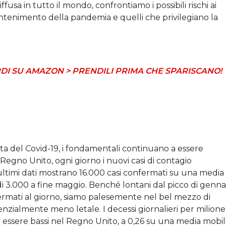
fusa in tutto il mondo, confrontiamo i possibili rischi ai
 contenimento della pandemia e quelli che privilegiano la
DI SU AMAZON > PRENDILI PRIMA CHE SPARISCANO!
lta del Covid-19, i fondamentali continuano a essere
 Regno Unito, ogni giorno i nuovi casi di contagio
timi dati mostrano 16.000 casi confermati su una media
 di 3.000 a fine maggio. Benché lontani dal picco di genna
ermati al giorno, siamo palesemente nel bel mezzo di
zialmente meno letale. I decessi giornalieri per milione
a essere bassi nel Regno Unito, a 0,26 su una media mobi