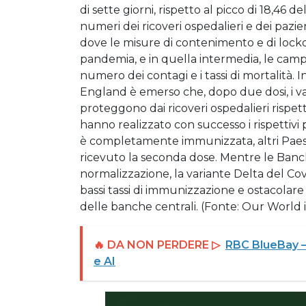
di sette giorni, rispetto al picco di 18,46 
numeri dei ricoveri ospedalieri e dei pazi
dove le misure di contenimento e di lock
pandemia, e in quella intermedia, le campag
numero dei contagi e i tassi di mortalità.
England è emerso che, dopo due dosi, i v
proteggono dai ricoveri ospedalieri rispe
hanno realizzato con successo i rispettivi
è completamente immunizzata, altri Paesi 
ricevuto la seconda dose. Mentre le Banc
normalizzazione, la variante Delta del Co
bassi tassi di immunizzazione e ostacolare
delle banche centrali. (Fonte: Our World i
🔥 DA NON PERDERE ▷
RBC BlueBay – 
e AI