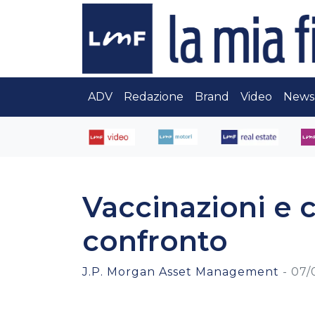
ADV
Redazione
Brand
Video
News
Vaccinazioni e
confronto
J.P. Morgan Asset Management
-
07/