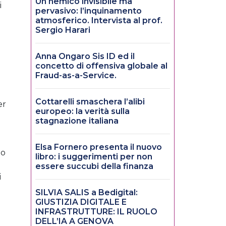
Un nemico invisibile ma
i
pervasivo: l’inquinamento
atmosferico. Intervista al prof.
Sergio Harari
Anna Ongaro Sis ID ed il
concetto di offensiva globale al
Fraud-as-a-Service.
Cottarelli smaschera l’alibi
er
europeo: la verità sulla
stagnazione italiana
Elsa Fornero presenta il nuovo
do
libro: i suggerimenti per non
essere succubi della finanza
i
SILVIA SALIS a Bedigital:
GIUSTIZIA DIGITALE E
INFRASTRUTTURE: IL RUOLO
DELL’IA A GENOVA