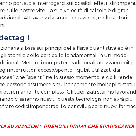
nno portato a interrogarci sui possibili effetti dirompent
ulle nostre vite. La sua velocità di calcolo è di gran
izionali. Attraverso la sua integrazione, molti settori
ni.
dettagli
naria si basa sui principi della fisica quantistica ed è in
gli atomi e delle particelle fondamentali in un modo
ionali. Mentre i computer tradizionali utilizzano i bit p
li interruttori acceso/spento, i qubit utilizzati dai
ccesi” che “spenti” nello stesso momento, e ciò li rende
me possono assumere simultaneamente molteplici stati, i
i estremamente complessi. Gli scienziati stanno lavoran
quando ci saranno riusciti, questa tecnologia non avrà più
decifrare codici impenetrabili o per sviluppare nuovi farmac
DI SU AMAZON > PRENDILI PRIMA CHE SPARISCANO!