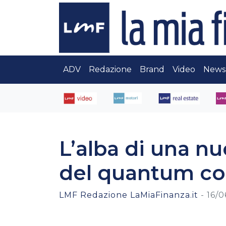
ADV
Redazione
Brand
Video
News
L’alba di una nu
del quantum c
LMF Redazione LaMiaFinanza.it
-
16/0