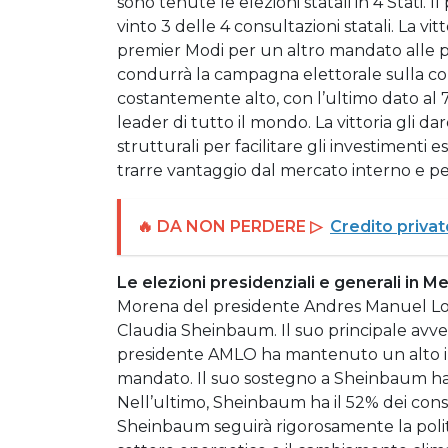
sono tenute le elezioni statali in 4 Stati. 
vinto 3 delle 4 consultazioni statali. La vit
premier Modi per un altro mandato alle pr
condurrà la campagna elettorale sulla con
costantemente alto, con l’ultimo dato al 7
leader di tutto il mondo. La vittoria gli d
strutturali per facilitare gli investimenti es
trarre vantaggio dal mercato interno e per 
🔥 DA NON PERDERE ▷
Credito privat
Le elezioni presidenziali e generali in Me
Morena del presidente Andres Manuel Lop
Claudia Sheinbaum. Il suo principale avvers
presidente AMLO ha mantenuto un alto ind
mandato. Il suo sostegno a Sheinbaum ha
Nell’ultimo, Sheinbaum ha il 52% dei conse
Sheinbaum seguirà rigorosamente la polit