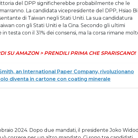
ittoria del DPP significherebbe probabilmente che le
imarranno. La candidata vicepresidente del DPP, Hsiao Bi
entante di Taiwan negli Stati Uniti. La sua candidatura
aiwan con gli Stati Uniti e la Cina. Secondo gli ultimi
è in testa con il 31% dei consensi, ma la corsa rimane molt
DI SU AMAZON > PRENDILI PRIMA CHE SPARISCANO!
mith, an International Paper Company, rivoluzionano
stirolo diventa in cartone con coating minerale
 febbraio 2024. Dopo due mandati, il presidente Joko Wido
uò correre per un altro mandato. Ci sono tre candidati.