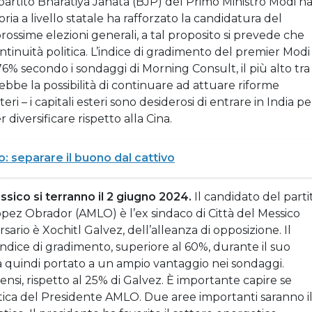
Il partito Bharatiya Janata (BJP) del Primo Ministro Modi h
toria a livello statale ha rafforzato la candidatura del
ossime elezioni generali, a tal proposito si prevede che
tinuità politica. L’indice di gradimento del premier Modi
6% secondo i sondaggi di Morning Consult, il più alto tra 
arebbe la possibilità di continuare ad attuare riforme
teri – i capitali esteri sono desiderosi di entrare in India pe
diversificare rispetto alla Cina.
o: separare il buono dal cattivo
ssico si terranno il 2 giugno 2024.
Il candidato del parti
ez Obrador (AMLO) è l’ex sindaco di Città del Messico
ario è Xochitl Galvez, dell’alleanza di opposizione. Il
ice di gradimento, superiore al 60%, durante il suo
 quindi portato a un ampio vantaggio nei sondaggi.
nsi, rispetto al 25% di Galvez. È importante capire se
ica del Presidente AMLO. Due aree importanti saranno i