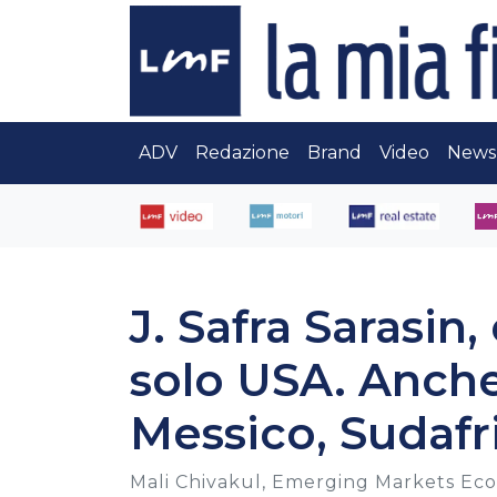
ADV
Redazione
Brand
Video
News
J. Safra Sarasin
solo USA. Anche
Messico, Sudafr
Mali Chivakul, Emerging Markets Econ