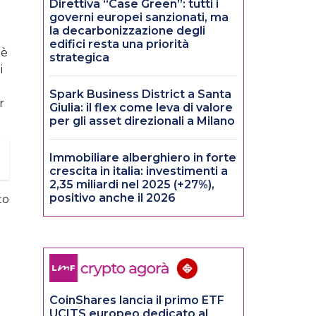
a
Direttiva “Case Green”: tutti i
governi europei sanzionati, ma
la decarbonizzazione degli
edifici resta una priorità
 è
strategica
i
Spark Business District a Santa
r
Giulia: il flex come leva di valore
per gli asset direzionali a Milano
Immobiliare alberghiero in forte
crescita in italia: investimenti a
2,35 miliardi nel 2025 (+27%),
positivo anche il 2026
to
CoinShares lancia il primo ETF
l
UCITS europeo dedicato al