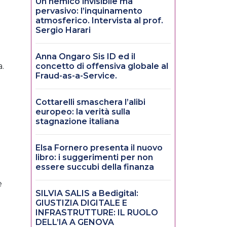
Un nemico invisibile ma
pervasivo: l’inquinamento
atmosferico. Intervista al prof.
Sergio Harari
Anna Ongaro Sis ID ed il
a.
concetto di offensiva globale al
Fraud-as-a-Service.
Cottarelli smaschera l’alibi
europeo: la verità sulla
o
stagnazione italiana
Elsa Fornero presenta il nuovo
libro: i suggerimenti per non
essere succubi della finanza
è
SILVIA SALIS a Bedigital:
GIUSTIZIA DIGITALE E
INFRASTRUTTURE: IL RUOLO
DELL’IA A GENOVA