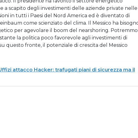
ico. Il presidente ha favorito il settore energetico
e a scapito degli investimenti delle aziende private nelle
oni in tutti i Paesi del Nord America ed è diventato di
einbaum come scienziato del clima. Il Messico ha bisogn
rgetico per agevolare il boom del nearshoring. Potremmo
stante la politica poco favorevole agli investimenti di
u questo fronte, il potenziale di crescita del Messico
Uffizi attacco Hacker: trafugati piani di sicurezza ma il