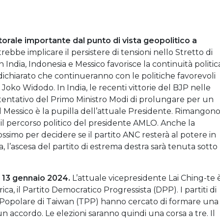
torale importante dal punto di vista geopolitico a
trebbe implicare il persistere di tensioni nello Stretto di
 India, Indonesia e Messico favorisce la continuità politic
o dichiarato che continueranno con le politiche favorevoli
Joko Widodo. In India, le recenti vittorie del BJP nelle
il tentativo del Primo Ministro Modi di prolungare per un
l Messico è la pupilla dell’attuale Presidente. Rimangon
il percorso politico del presidente AMLO. Anche la
simo per decidere se il partito ANC resterà al potere in
, l’ascesa del partito di estrema destra sarà tenuta sotto
l 13 gennaio 2024.
L’attuale vicepresidente Lai Ching-te 
ica, il Partito Democratico Progressista (DPP). I partiti di
Popolare di Taiwan (TPP) hanno cercato di formare una
un accordo. Le elezioni saranno quindi una corsa a tre. Il