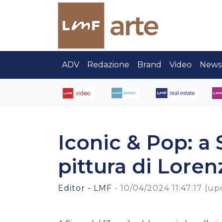
ADV
Redazione
Brand
Video
News
Iconic & Pop: a 
pittura di Loren
Editor - LMF
-
10/04/2024 11:47:17
(up