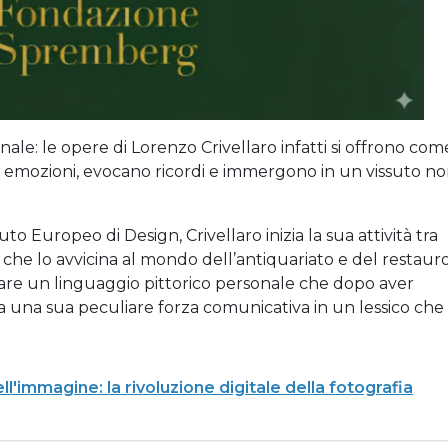
ale: le opere di Lorenzo Crivellaro infatti si offrono com
i, emozioni, evocano ricordi e immergono in un vissuto n
uto Europeo di Design, Crivellaro inizia la sua attività tra
e che lo avvicina al mondo dell’antiquariato e del restauro
are un linguaggio pittorico personale che dopo aver
a una sua peculiare forza comunicativa in un lessico che 
l'immagine: la rivoluzione digitale della fotografia