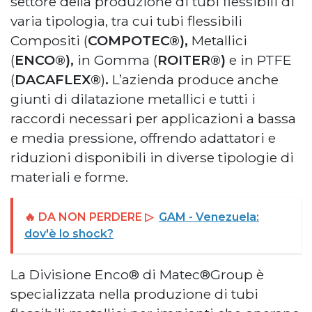
settore della produzione di tubi flessibili di
varia tipologia, tra cui tubi flessibili
Compositi (
COMPOTEC®),
Metallici
(
ENCO®),
in Gomma (
ROITER®)
e in PTFE
(
DACAFLEX®
)
.
L’azienda produce anche
giunti di dilatazione metallici e tutti i
raccordi necessari per applicazioni a bassa
e media pressione, offrendo adattatori e
riduzioni disponibili in diverse tipologie di
materiali e forme.
🔥 DA NON PERDERE ▷
GAM - Venezuela:
dov'è lo shock?
La Divisione Enco® di Matec®Group è
specializzata nella produzione di tubi