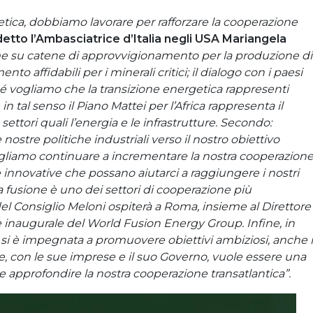
etica, dobbiamo lavorare per rafforzare la cooperazione
etto l’Ambasciatrice d’Italia negli USA Mariangela
e su catene di approvvigionamento per la produzione di
o affidabili per i minerali critici; il dialogo con i paesi
é vogliamo che la transizione energetica rappresenti
in tal senso il Piano Mattei per l’Africa rappresenta il
ttori quali l’energia e le infrastrutture. Secondo:
stre politiche industriali verso il nostro obiettivo
ogliamo continuare a incrementare la nostra cooperazion
e innovative che possano aiutarci a raggiungere i nostri
a fusione è uno dei settori di cooperazione più
el Consiglio Meloni ospiterà a Roma, insieme al Direttore
le inaugurale del World Fusion Energy Group. Infine, in
lia si è impegnata a promuovere obiettivi ambiziosi, anche 
se, con le sue imprese e il suo Governo, vuole essere una
 e approfondire la nostra cooperazione transatlantica”.