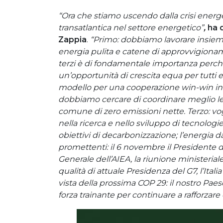
“Ora che stiamo uscendo dalla crisi energ
transatlantica nel settore energetico”
,
ha d
Zappia
.
“Primo: dobbiamo lavorare insiem
energia pulita e catene di approvvigionament
terzi è di fondamentale importanza perch
un’opportunità di crescita equa per tutti e 
modello per una cooperazione win-win in se
dobbiamo cercare di coordinare meglio le no
comune di zero emissioni nette. Terzo: v
nella ricerca e nello sviluppo di tecnologi
obiettivi di decarbonizzazione; l’energia d
promettenti: il 6 novembre il Presidente d
Generale dell’AIEA, la riunione ministeria
qualità di attuale Presidenza del G7, l’Ita
vista della prossima COP 29: il nostro Pae
forza trainante per continuare a rafforzare