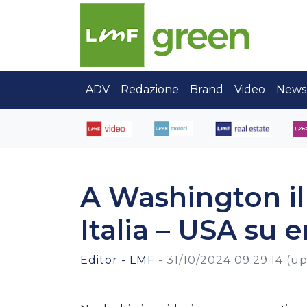
ADV
Redazione
Brand
Video
News
A Washington il
Italia – USA su e
Editor - LMF
-
31/10/2024 09:29:14
(up