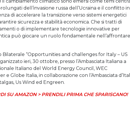
a e il cambiamento climatico sono emersi come temi centra
prolungati dell’invasione russa dell’Ucraina e il conflitto in
za di accelerare la transizione verso sistemi energetici
garantire sicurezza e stabilità economica. Che si tratti di
onamenti o di implementare tecnologie innovative per
lantica può giocare un ruolo fondamentale nell’affrontar
 Bilaterale “Opportunities and challenges for Italy – US
anizzato ieri, 30 ottobre, presso l’Ambasciata Italiana a
ionale Italiano del World Energy Council, WEC
 e Globe Italia, in collaborazione con l’Ambasciata d’Ital
 Italgas, Us Wind ed Engreen.
DI SU AMAZON > PRENDILI PRIMA CHE SPARISCANO!