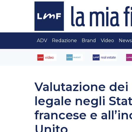
ADV
Redazione
Brand
Video
News
Valutazione dei r
legale negli Stat
francese e all’i
Unito