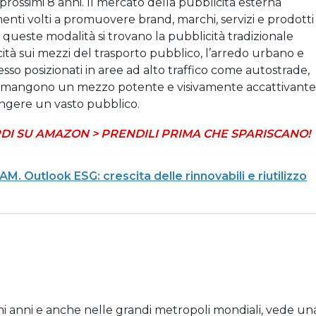
 prossimi 8 anni. Il mercato della pubblicità esterna
nti volti a promuovere brand, marchi, servizi e prodotti
a queste modalità si trovano la pubblicità tradizionale
blicità sui mezzi del trasporto pubblico, l’arredo urbano e
esso posizionati in aree ad alto traffico come autostrade,
o, rimangono un mezzo potente e visivamente accattivante
iungere un vasto pubblico.
DI SU AMAZON > PRENDILI PRIMA CHE SPARISCANO!
AM. Outlook ESG: crescita delle rinnovabili e riutilizzo
i anni e anche nelle grandi metropoli mondiali, vede un