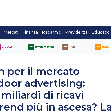
Mercati
Finanza
Risparmio
Previdenza
Educatio
 per il mercato
door advertising:
 miliardi di ricavi
 trend più in ascesa? L