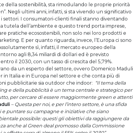
te della sostenibilità, sta rimodulando le proprie priorità
 Negli ultimi anni, infatti, si sta vivendo un significativo
 i settori. I consumatori-clienti finali stanno diventando
la tutela dell’ambiente e questo trend porta imprese,
re pratiche ecosostenibili, non solo nei loro prodotti e
marketing. E per quanto riguarda, invece, l’Europa ci sono
Assolutamente sì, infatti, il mercato europeo della
ntorno agli 8,34 miliardi di dollari ed è previsto
i entro il 2030, con un tasso di crescita del 5,79%.
rrivano da un esperto del settore, ovvero Domenico Maduli
n Italia e in Europa nel settore e che conta più di
ioni pubblicitarie sia outdoor che indoor:
“Il tema della
ing e della pubblicità è un tema centrale e strategico per
ttutto, per cercare di essere maggiormente green e attenti
aduli
– Questa per noi, e per l’intero settore, è una sfida
chi e puntare su campagne e iniziative che siano
entale possibile: questi gli obiettivi da raggiungere da
anza anche al Green deal promosso dalla Commissione
a effetto serra di almeno il 55% entro il 2030”.