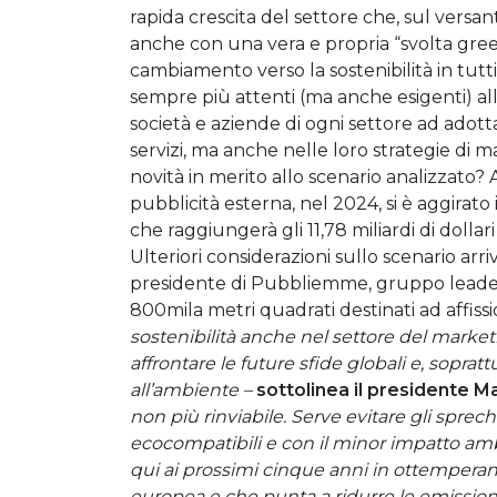
rapida crescita del settore che, sul versan
anche con una vera e propria “svolta green”.
cambiamento verso la sostenibilità in tutti
sempre più attenti (ma anche esigenti) al
società e aziende di ogni settore ad adotta
servizi, ma anche nelle loro strategie di 
novità in merito allo scenario analizzato? 
pubblicità esterna, nel 2024, si è aggirato i
che raggiungerà gli 11,78 miliardi di dollar
Ulteriori considerazioni sullo scenario a
presidente di Pubbliemme, gruppo leader i
800mila metri quadrati destinati ad affiss
sostenibilità anche nel settore del market
affrontare le future sfide globali e, sopra
all’ambiente –
sottolinea il presidente M
non più rinviabile. Serve evitare gli spre
ecocompatibili e con il minor impatto ambi
qui ai prossimi cinque anni in ottemper
europea e che punta a ridurre le emissioni 