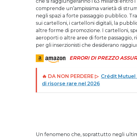
che si raggiungeranno i 63 miliardi entro i
comprende un’ampissima varietà di strume
negli spazi a forte passaggio pubblico. Tr
sui cartelloni, i cartelloni digitali, la pub
altre forme di promozione. I cartelloni, sp
aeroporti o altre aree di forte passaggi
per gli inserzionisti che desiderano ragg
ERRORI DI PREZZO ASSUR
🔥 DA NON PERDERE ▷
Crédit Mutuel 
di risorse rare nel 2026
Un fenomeno che, soprattutto negli ultim