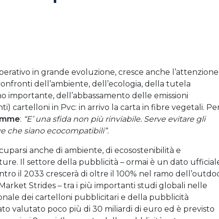
perativo in grande evoluzione, cresce anche l’attenzione
confronti dell’ambiente, dell’ecologia, della tutela
o importante, dell’abbassamento delle emissioni
i) cartelloni in Pvc: in arrivo la carta in fibre vegetali. Pe
iemme
:
“E’ una sfida non più rinviabile. Serve evitare gli
e che siano ecocompatibili”.
ccuparsi anche di ambiente, di ecosostenibilità e
ure. Il settore della pubblicità – ormai è un dato ufficial
ntro il 2033 crescerà di oltre il 100% nel ramo dell’outdo
arket Strides – tra i più importanti studi globali nelle
nale dei cartelloni pubblicitari e della pubblicità
to valutato poco più di 30 miliardi di euro ed è previsto