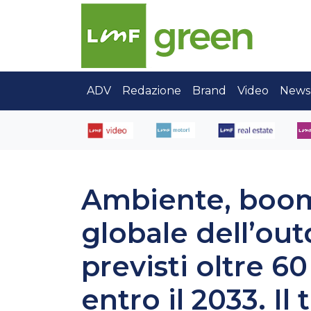
ADV
Redazione
Brand
Video
News
Ambiente, boom
globale dell’out
previsti oltre 60
entro il 2033. Il