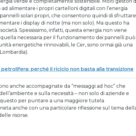
rgia verde e completamente sostenibile. Molti gestori d
ad alimentare i propri cartelloni digitali con l’energia
i pannelli solari propri, che consentono quindi di sfruttare
limentare i display di notte (ma non solo). Ma questo ha
ocietà. Spessissimo, infatti, questa energia non viene
a quella necessaria per il funzionamento dei pannelli può
nità energetiche rinnovabili, le Cer, sono ormai già una
 Lombardia).
i petrolifera: perché il riciclo non basta alla transizione
, sono anche accompagnate da “messaggi ad hoc” che
dell’ambiente e sulla necessità – non solo di aziende e
 questo per puntare a una maggiore tutela
aneta anche con una particolare riflessione sul tema dell
elle risorse.