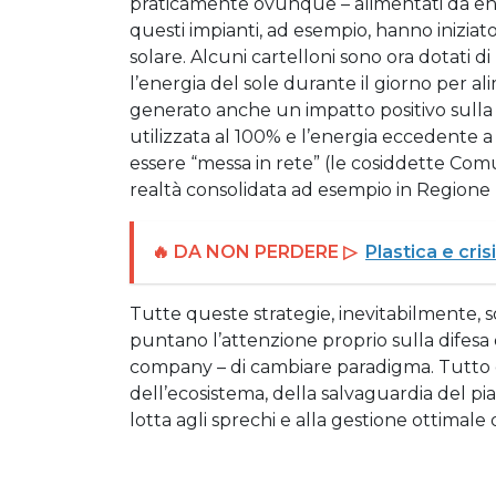
praticamente ovunque – alimentati da ene
questi impianti, ad esempio, hanno iniziato 
solare. Alcuni cartelloni sono ora dotati d
l’energia del sole durante il giorno per a
generato anche un impatto positivo sulla s
utilizzata al 100% e l’energia eccedente 
essere “messa in rete” (le cosiddette Comu
realtà consolidata ad esempio in Regione
🔥 DA NON PERDERE ▷
Plastica e cris
Tutte queste strategie, inevitabilmente
puntano l’attenzione proprio sulla difesa 
company – di cambiare paradigma. Tutto
dell’ecosistema, della salvaguardia del pi
lotta agli sprechi e alla gestione ottimale d