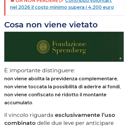
🔥 DA NON PERDERE ▷
Contributi volontari:
nel 2026 il costo minimo supera i 4.200 euro
Cosa non viene vietato
È importante distinguere:
non viene abolita la previdenza complementare
,
non viene toccata la possibilità di aderire ai fondi
,
non viene confiscato né ridotto il montante
accumulato
.
Il vincolo riguarda
esclusivamente l’uso
combinato
delle due leve per anticipare