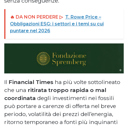
senza conseguenze.
🔥 DA NON PERDERE ▷
T. Rowe Price –
Obbligazioni ESG: i settori e i temi su cui
puntare nel 2026
Il
Financial Times
ha più volte sottolineato
che una
ritirata troppo rapida o mal
coordinata
degli investimenti nei fossili
può portare a carenze di offerta nel breve
periodo, volatilità dei prezzi dell’energia,
ritorno temporaneo a fonti più inquinanti