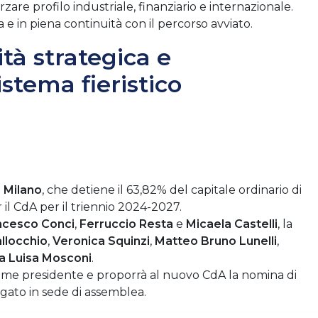
rzare profilo industriale, finanziario e internazionale.
 e in piena continuità con il percorso avviato.
tà strategica e
stema fieristico
 Milano
, che detiene il 63,82% del capitale ordinario di
r il CdA per il triennio 2024-2027.
ncesco Conci
,
Ferruccio Resta
e
Micaela Castelli
, la
llocchio
,
Veronica Squinzi
,
Matteo Bruno Lunelli
,
a Luisa Mosconi
.
me presidente e proporrà al nuovo CdA la nomina di
ato in sede di assemblea.