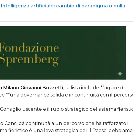
Intelligenza artificiale: cambio di paradigma o bolla
a Milano
Giovanni Bozzetti
, la lista include *”figure di
sce *”una governance solida e in continuità con il percors
Consiglio uscente e il ruolo strategico del sistema fieristi
 Conci dà continuità a un percorso che ha rafforzato il
ema fieristico è una leva strategica per il Paese: dobbiamo