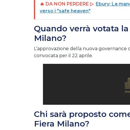
🔥 DA NON PERDERE ▷
Ebury: La manc
verso i "safe heaven"
Quando verrà votata la
Milano?
L’approvazione della nuova governance di 
convocata per il 22 aprile.
Chi sarà proposto com
Fiera Milano?