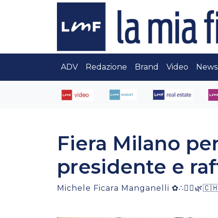
ADV
Redazione
Brand
Video
News
Fiera Milano pe
presidente e ra
Michele Ficara Manganelli ✿∴♛🌿🇨