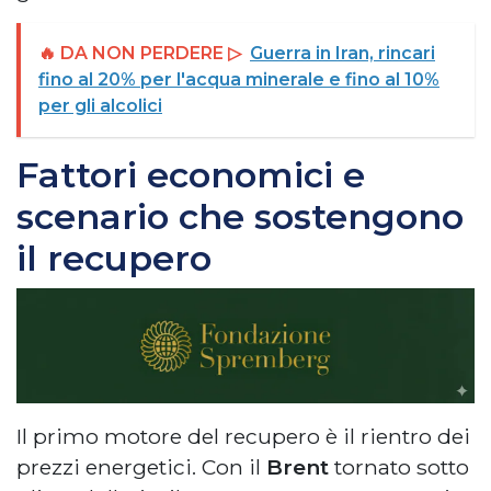
🔥 DA NON PERDERE ▷
Guerra in Iran, rincari
fino al 20% per l'acqua minerale e fino al 10%
per gli alcolici
Fattori economici e
scenario che sostengono
il recupero
Il primo motore del recupero è il rientro dei
prezzi energetici. Con il
Brent
tornato sotto