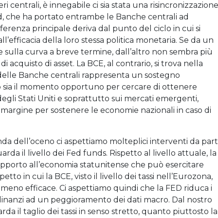
i centrali, è innegabile ci sia stata una risincronizzazion
Fed, che ha portato entrambe le Banche centrali ad
erenza principale deriva dal punto del ciclo in cui si
l’efficacia della loro stessa politica monetaria. Se da un
 sulla curva a breve termine, dall’altro non sembra più
acquisto di asset. La BCE, al contrario, si trova nella
delle Banche centrali rappresenta un sostegno
o sia il momento opportuno per cercare di ottenere
 degli Stati Uniti e soprattutto sui mercati emergenti,
margine per sostenere le economie nazionali in caso di
nda dell’oceno ci aspettiamo molteplici interventi da par
rda il livello dei Fed funds. Rispetto al livello attuale, la
pporto all’economia statunitense che può esercitare
etto in cui la BCE, visto il livello dei tassi nell’Eurozona,
to meno efficace. Ci aspettiamo quindi che la FED riduca i
o dinanzi ad un peggioramento dei dati macro. Dal nostro
da il taglio dei tassi in senso stretto, quanto piuttosto la