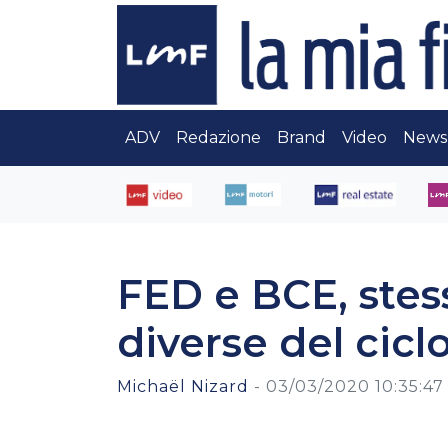
ADV
Redazione
Brand
Video
News
FED e BCE, stess
diverse del cicl
Michaël Nizard
-
03/03/2020 10:35:47