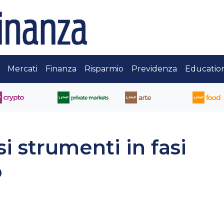
Mercati
Finanza
Risparmio
Previdenza
Educatio
i strumenti in fasi
o