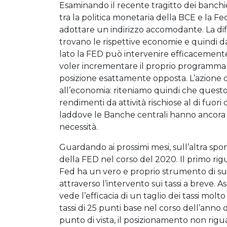
Esaminando il recente tragitto dei banchier
tra la politica monetaria della BCE e la 
adottare un indirizzo accomodante. La diff
trovano le rispettive economie e quindi dal
lato la FED può intervenire efficacemente
voler incrementare il proprio programma di 
posizione esattamente opposta. L’azione 
all’economia: riteniamo quindi che quest
rendimenti da attività rischiose al di fuori
laddove le Banche centrali hanno ancora 
necessità.
Guardando ai prossimi mesi, sull’altra spo
della FED nel corso del 2020. Il primo rigua
Fed ha un vero e proprio strumento di su
attraverso l’intervento sui tassi a breve. Asp
vede l’efficacia di un taglio dei tassi mol
tassi di 25 punti base nel corso dell’ann
punto di vista, il posizionamento non riguar