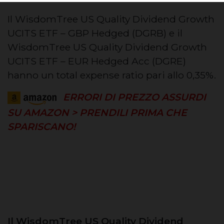
Il WisdomTree US Quality Dividend Growth
UCITS ETF – GBP Hedged (DGRB) e il
WisdomTree US Quality Dividend Growth
UCITS ETF – EUR Hedged Acc (DGRE)
hanno un total expense ratio pari allo 0,35%.
ERRORI DI PREZZO ASSURDI
SU AMAZON > PRENDILI PRIMA CHE
SPARISCANO!
Il WisdomTree US Quality Dividend