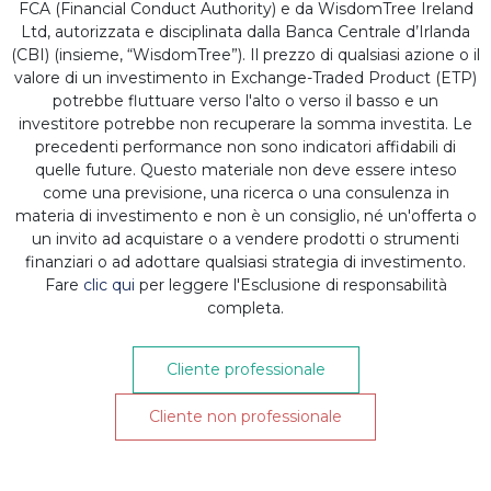
Quality Dividend
FCA (Financial Conduct Authority) e da WisdomTree Ireland
Ltd, autorizzata e disciplinata dalla Banca Centrale d’Irlanda
(CBI) (insieme, “WisdomTree”). Il prezzo di qualsiasi azione o il
Growth UCITS ETF
valore di un investimento in Exchange-Traded Product (ETP)
potrebbe fluttuare verso l'alto o verso il basso e un
Editor - LMF
-
07/08/2023 10:06:06
investitore potrebbe non recuperare la somma investita. Le
precedenti performance non sono indicatori affidabili di
(updated 12/02/2024 09:59:00)
quelle future. Questo materiale non deve essere inteso
come una previsione, una ricerca o una consulenza in
materia di investimento e non è un consiglio, né un'offerta o
WisdomTree, innovatore nel settore
un invito ad acquistare o a vendere prodotti o strumenti
finanziari o ad adottare qualsiasi strategia di investimento.
finanziario a livello globale, ha
Fare
clic qui
per leggere l'Esclusione di responsabilità
annunciato oggi l’espansione della sua
completa.
gamma di punta, Quality Dividend
Growth,
con classi di azioni con copertura
Cliente professionale
valutaria in EUR e GBP per il WisdomTree
Cliente non professionale
US Quality Dividend Growth UCITS ETF su
London Stock Exchange, Börse Xetra e
Borsa Italiana.