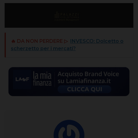
🔥 DA NON PERDERE ▷
INVESCO: Dolcetto o
scherzetto per i mercati?