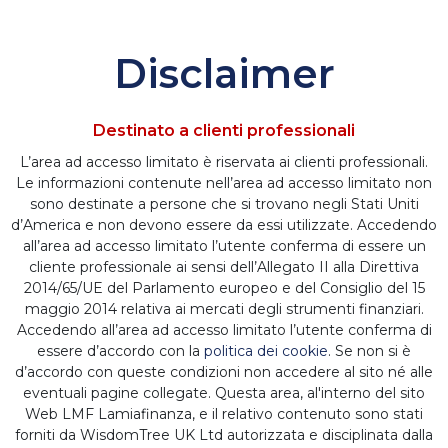
Disclaimer
NAVIGA LE CATEGORIE
Destinato a clienti professionali
L’area ad accesso limitato è riservata ai clienti professionali.
NAVIGA I TEMI
Le informazioni contenute nell’area ad accesso limitato non
sono destinate a persone che si trovano negli Stati Uniti
d’America e non devono essere da essi utilizzate. Accedendo
all’area ad accesso limitato l’utente conferma di essere un
WisdomTree lancia
cliente professionale ai sensi dell’Allegato II alla Direttiva
2014/65/UE del Parlamento europeo e del Consiglio del 15
classi di azioni con
maggio 2014 relativa ai mercati degli strumenti finanziari.
Accedendo all’area ad accesso limitato l’utente conferma di
essere d’accordo con la
politica dei cookie
. Se non si è
copertura in EUR e
d’accordo con queste condizioni non accedere al sito né alle
eventuali pagine collegate. Questa area, al'interno del sito
GBP per l’US
Web LMF Lamiafinanza, e il relativo contenuto sono stati
forniti da WisdomTree UK Ltd autorizzata e disciplinata dalla